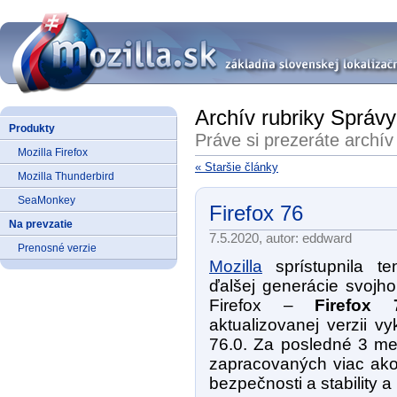
Archív rubriky Správy
Produkty
Práve si prezeráte archív
Mozilla Firefox
« Staršie články
Mozilla Thunderbird
SeaMonkey
Firefox 76
Na prevzatie
7.5.2020, autor: eddward
Prenosné verzie
Mozilla
sprístupnila te
ďalšej generácie svojho
Firefox –
Firefox 
aktualizovanej verzii v
76.0. Za posledné 3 me
zapracovaných viac ak
bezpečnosti a stability a