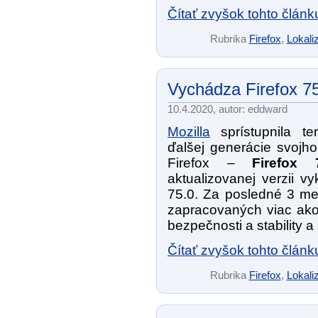
Čítať zvyšok tohto článk
Rubrika
Firefox
,
Lokaliz
Vychádza Firefox 7
10.4.2020, autor: eddward
Mozilla
sprístupnila te
ďalšej generácie svojho
Firefox –
Firefox 
aktualizovanej verzii v
75.0. Za posledné 3 me
zapracovaných viac ak
bezpečnosti a stability a
Čítať zvyšok tohto článk
Rubrika
Firefox
,
Lokaliz