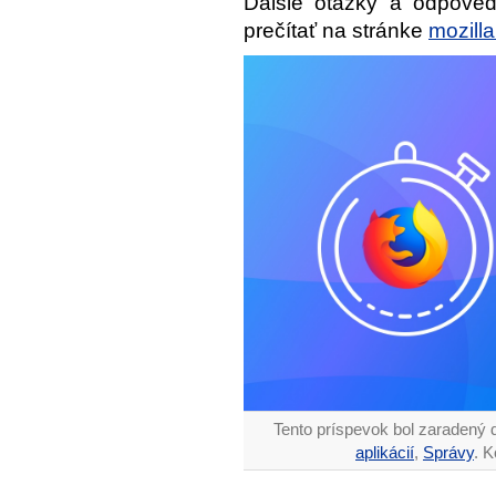
Ďalšie otázky a odpoved
prečítať na stránke
mozilla
Tento príspevok bol zaradený 
aplikácií
,
Správy
. 