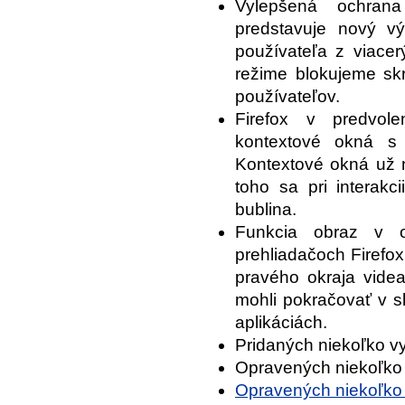
Vylepšená ochrana
predstavuje nový vý
používateľa z viace
režime blokujeme skr
používateľov.
Firefox v predvol
kontextové okná s 
Kontextové okná už n
toho sa pri interak
bublina.
Funkcia obraz v o
prehliadačoch Firefo
pravého okraja videa
mohli pokračovať v sl
aplikáciách.
Pridaných niekoľko vy
Opravených niekoľko c
Opravených niekoľko