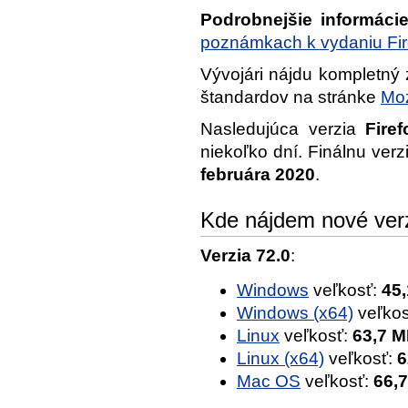
Podrobnejšie informáci
poznámkach k vydaniu Fir
Vývojári nájdu kompletný
štandardov na stránke
Moz
Nasledujúca verzia
Fire
niekoľko dní. Finálnu ver
februára 2020
.
Kde nájdem nové ver
Verzia 72.0
:
Windows
veľkosť:
45
Windows (x64)
veľkos
Linux
veľkosť:
63,7 
Linux (x64)
veľkosť:
6
Mac OS
veľkosť:
66,