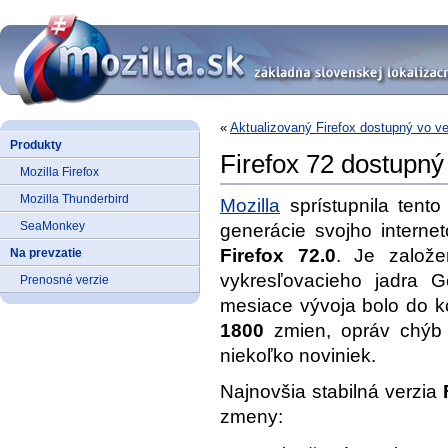
«
Aktualizovaný Firefox dostupný vo ve
Produkty
Firefox 72 dostupný
Mozilla Firefox
Mozilla Thunderbird
Mozilla
sprístupnila tento
SeaMonkey
generácie svojho interne
Firefox 72.0
. Je založe
Na prevzatie
vykresľovacieho jadra 
Prenosné verzie
mesiace vývoja bolo do 
1800
zmien, opráv chýb 
niekoľko noviniek.
Najnovšia stabilná verzia
zmeny: