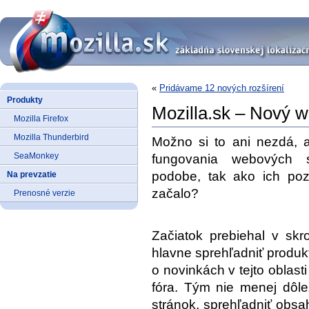
«
Pridávame 12 nových rozšírení
Produkty
Mozilla.sk – Nový 
Mozilla Firefox
Mozilla Thunderbird
Možno si to ani nezdá, 
SeaMonkey
fungovania webových s
podobe, tak ako ich poz
Na prevzatie
začalo?
Prenosné verzie
Začiatok prebiehal v sk
hlavne sprehľadniť produk
o novinkách v tejto oblas
fóra. Tým nie menej dôle
stránok, sprehľadniť obsa