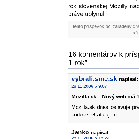
rok slovenskej Mozilly nap
práve uplynul.
Tento príspevok bol zaradený dňa
sú
16 komentárov k prís
1 rok”
vybrali.sme.sk
napísal:
28.11.2006 o 9:07
Mozilla.sk – Nový web má 
Mozilla.sk dnes oslavuje p
podobe. Gratulujem…
Janko
napísal:
28.11.2006 o 18:24