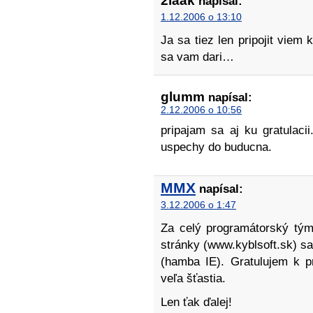
2laak
napísal:
1.12.2006 o 13:10
Ja sa tiez len pripojit viem 
sa vam dari…
glumm
napísal:
2.12.2006 o 10:56
pripajam sa aj ku gratulac
uspechy do buducna.
MMX
napísal:
3.12.2006 o 1:47
Za celý programátorský t
stránky (www.kyblsoft.sk) sa
(hamba IE). Gratulujem k 
veľa šťastia.
Len ťak ďalej!