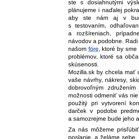
ste s dosiahnutými výs
plánujeme i naďalej pokr
aby ste nám aj v bud
s testovaním, odhaľova
a rozšíreniach, prípadne
návodov a podobne. Radi 
našom
fóre
, ktoré by sme 
problémov, ktoré sa obča
skúsenosti.
Mozilla.sk by chcela mať o
vaše návrhy, nákresy, ski
dobrovoľným združením 
možnosti odmeniť vás nie
použitý pri vytvorení ko
darček v podobe pred
a samozrejme bude jeho a
Za nás môžeme prisľúbiť
poslanie, a želáme sebe, 