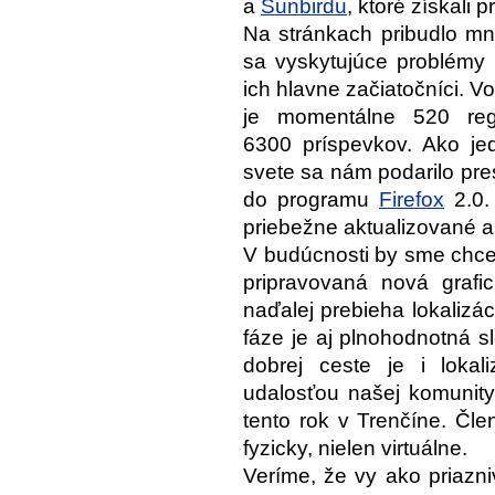
a
Sunbirdu
, ktoré získali p
Na stránkach pribudlo mno
sa vyskytujúce problémy 
ich hlavne začiatočníci. V
je momentálne 520 reg
6300 príspevkov. Ako je
svete sa nám podarilo pre
do programu
Firefox
2.0. 
priebežne aktualizované a
V budúcnosti by sme chcel
pripravovaná nová grafic
naďalej prebieha lokalizác
fáze je aj plnohodnotná s
dobrej ceste je i loka
udalosťou našej komunit
tento rok v Trenčíne. Člen
fyzicky, nielen virtuálne.
Veríme, že vy ako priazni