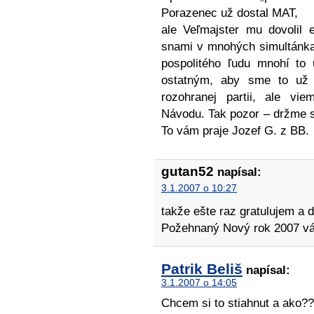
Porazenec už dostal MAT,
ale Veľmajster mu dovolil 
snami v mnohých simultánkac
pospolitého ľudu mnohí to 
ostatným, aby sme to už 
rozohranej partii, ale vi
Návodu. Tak pozor – držme s
To vám praje Jozef G. z BB.
gutan52
napísal:
3.1.2007 o 10:27
takže ešte raz gratulujem a d
Požehnaný Nový rok 2007 vá
Patrik Beliš
napísal:
3.1.2007 o 14:05
Chcem si to stiahnut a ako?