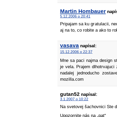
Martin Hombauer
napís
5.12.2006 o 20:41
Pripajam sa ku gratulacii, n
aj na to, co robite a ako to ro
vasava
napísal:
15.12.2006 o 22:37
Mne sa paci najma design str
je vela. Prajem dlhotrvajuci
nadalej jednoducho zostave
mozilla.com
gutan52
napísal:
3.1.2007 o 10:22
Na svetovej šachovnici Ste d
Upozornite nás na „pat“