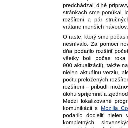
predchádzali dlhé príprav
stránkach sme ponúkali l
rozšírení a pár stručnýc
vrátane menších návodov.
O raste, ktorý sme počas
nesnívalo. Za pomoci no
dňa podarilo rozšíriť poče
všetky boli počas roka 
900 aktualizácií), takže n
nielen aktuálnu verziu, al
počtu preložených rozšíren
rozšírení – pribudli možnos
úlohu spríjemniť a zjedno
Medzi lokalizované prog
komunikácii s
Mozilla Co
podarilo docieliť nielen
kompletných slovenský