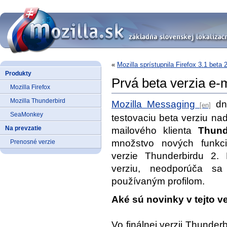
«
Mozilla sprístupnila Firefox 3.1 beta 
Produkty
Prvá beta verzia e-
Mozilla Firefox
Mozilla Thunderbird
Mozilla Messaging
dne
SeaMonkey
testovaciu beta verziu na
Na prevzatie
mailového klienta
Thund
množstvo nových funkci
Prenosné verzie
verzie Thunderbirdu 2.
verziu, neodporúča s
používaným profilom.
Aké sú novinky v tejto ve
Vo finálnej verzii Thunder