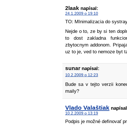
2laak
napísal:
24.1.2009 o 19:10
TO: MInimalizacia do systray
Nejde o to, ze by si ten dopl
to dost zakladna funkcio
zbytocnym addonom. Pripaja
uz to je, ved to nemoze byt 
sunar
napísal:
10.2.2009 o 12:23
Bude sa v tejto verzii kone
maily?
Vlado Valaštiak
napísal
10.2.2009 o 13:19
Podpis je možné definovať pr