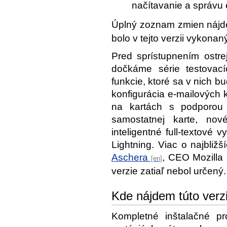
načítavanie a správu
Úplný zoznam zmien nájd
bolo v tejto verzii vykonan
Pred sprístupnením ostre
dočkáme série testovací
funkcie, ktoré sa v nich b
konfigurácia e-mailových 
na kartách s podporou 
samostatnej karte, nové
inteligentné full-textové
Lightning. Viac o najbliž
Aschera
, CEO Mozilla 
verzie zatiaľ nebol určený.
Kde nájdem túto verz
Kompletné inštalačné p