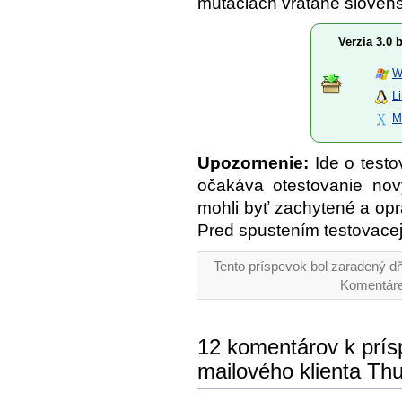
mutáciách vrátane slovens
Verzia 3.0 
W
L
M
Upozornenie:
Ide o testo
očakáva otestovanie nový
mohli byť zachytené a opr
Pred spustením testovacej
Tento príspevok bol zaradený dň
Komentáre
12 komentárov k prís
mailového klienta Thu