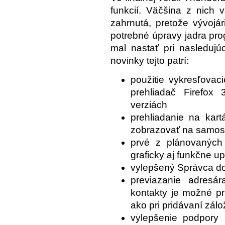
funkcií. Väčšina z nich v
zahrnutá, pretože vývojá
potrebné úpravy jadra prog
mal nastať pri nasledujú
novinky tejto patrí:
použitie vykresľovac
prehliadač Firefox 
verziách
prehliadanie na kar
zobrazovať na samost
prvé z plánovaných 
graficky aj funkčne u
vylepšený Správca do
previazanie adresár
kontakty je možné pr
ako pri pridávaní zálo
vylepšenie podpory 