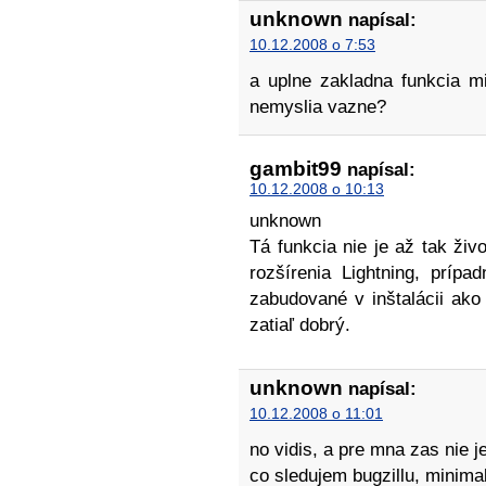
unknown
napísal:
10.12.2008 o 7:53
a uplne zakladna funkcia m
nemyslia vazne?
gambit99
napísal:
10.12.2008 o 10:13
unknown
Tá funkcia nie je až tak živ
rozšírenia Lightning, príp
zabudované v inštalácii ako
zatiaľ dobrý.
unknown
napísal:
10.12.2008 o 11:01
no vidis, a pre mna zas nie je
co sledujem bugzillu, minimal