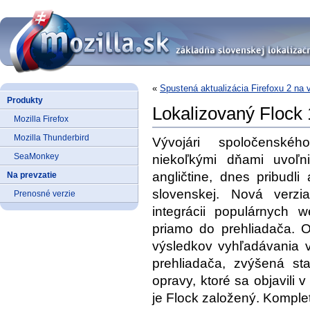
«
Spustená aktualizácia Firefoxu 2 na v
Produkty
Lokalizovaný Flock 
Mozilla Firefox
Mozilla Thunderbird
Vývojári spoločenské
SeaMonkey
niekoľkými dňami uvoľn
angličtine, dnes pribudli
Na prevzatie
slovenskej. Nová verzi
Prenosné verzie
integrácii populárnych 
priamo do prehliadača. 
výsledkov vyhľadávania v
prehliadača, zvýšená sta
opravy, ktoré sa objavili 
je Flock založený. Kompl