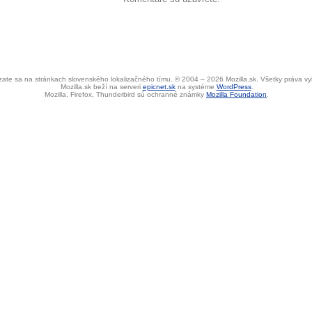
ate sa na stránkach slovenského lokalizačného tímu. © 2004 – 2026 Mozilla.sk. Všetky práva v
Mozilla.sk beží na serveri
epicnet.sk
na systéme
WordPress
.
Mozilla, Firefox, Thunderbird sú ochranné známky
Mozilla Foundation
.