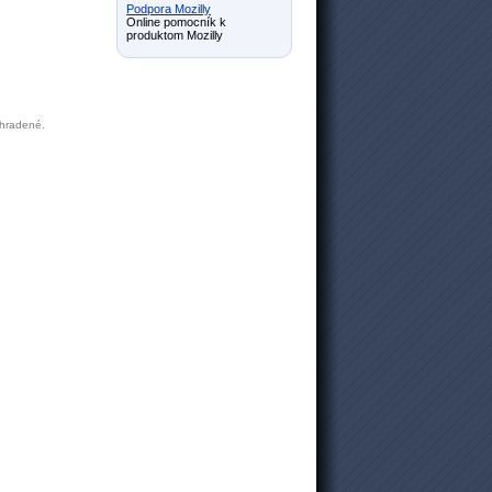
Podpora Mozilly
Online pomocník k
produktom Mozilly
yhradené.