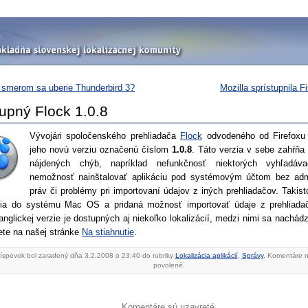
smerom sa uberie Thunderbird 3?
Mozilla sprístupnila F
upný Flock 1.0.8
Vývojári spoločenského prehliadača
Flock
odvodeného od Firefoxu 2
jeho novú verziu označenú číslom
1.0.8
. Táto verzia v sebe zahŕňa
nájdených chýb, napríklad nefunkčnosť niektorých vyhľadáva
nemožnosť nainštalovať aplikáciu pod systémovým účtom bez admi
práv či problémy pri importovaní údajov z iných prehliadačov. Takis
cia do systému Mac OS a pridaná možnosť importovať údaje z prehliada
nglickej verzie je dostupných aj niekoľko lokalizácií, medzi nimi sa nachád
ete na našej stránke
Na stiahnutie
.
ríspevok bol zaradený dňa 3.2.2008 o 23:40 do rubriky
Lokalizácia aplikácií
,
Správy
. Komentáre 
povolené.
Komentáre sú uzavreté.