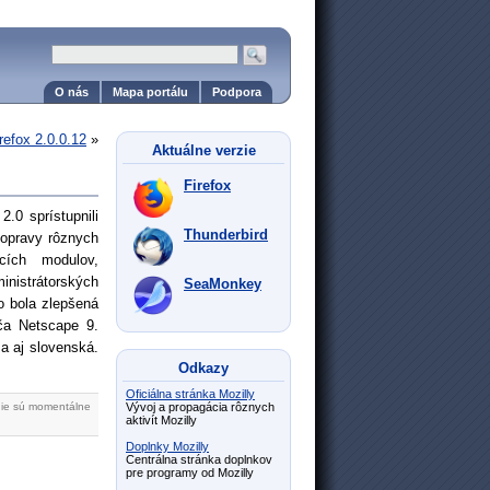
O nás
Mapa portálu
Podpora
irefox 2.0.0.12
»
Aktuálne verzie
Firefox
.0 sprístupnili
Thunderbird
 opravy rôznych
cích modulov,
nistrátorských
SeaMonkey
to bola zlepšená
ča Netscape 9.
za aj slovenská.
Odkazy
Oficiálna stránka Mozilly
nie sú momentálne
Vývoj a propagácia rôznych
aktivít Mozilly
Doplnky Mozilly
Centrálna stránka doplnkov
pre programy od Mozilly