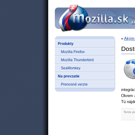
«
Akým 
Produkty
Dost
Mozilla Firefox
Mozilla Thunderbird
SeaMonkey
Na prevzatie
Prenosné verzie
integrá
Okrem a
Tú nájd
Tento p