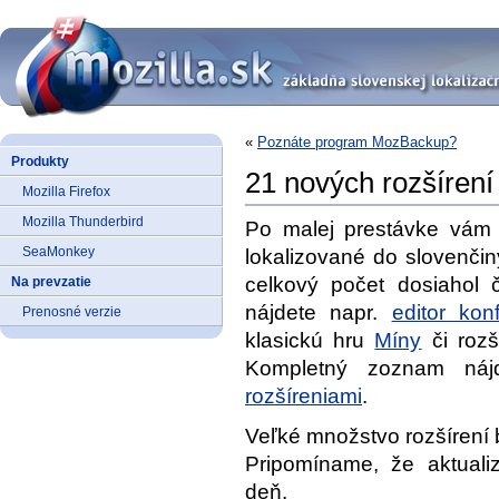
«
Poznáte program MozBackup?
Produkty
21 nových rozšírení
Mozilla Firefox
Mozilla Thunderbird
Po malej prestávke vám 
SeaMonkey
lokalizované do slovenčin
celkový počet dosiahol 
Na prevzatie
nájdete napr.
editor kon
Prenosné verzie
klasickú hru
Míny
či roz
Kompletný zoznam ná
rozšíreniami
.
Veľké množstvo rozšírení 
Pripomíname, že aktuali
deň.