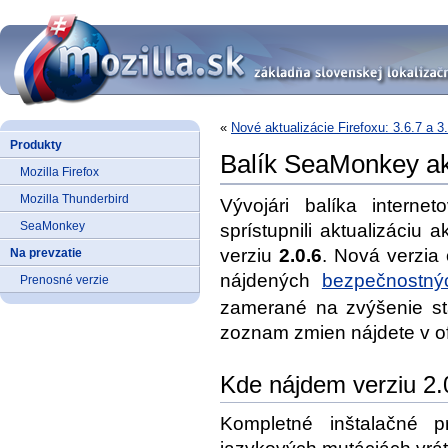
«
Nové aktualizácie Firefoxu: 3.6.7 a 3
Produkty
Balík SeaMonkey akt
Mozilla Firefox
Mozilla Thunderbird
Vývojári balíka internet
SeaMonkey
sprístupnili aktualizáciu 
verziu
2.0.6
. Nová verzia
Na prevzatie
nájdených
bezpečnostný
Prenosné verzie
zamerané na zvýšenie sta
zoznam zmien nájdete v o
Kde nájdem verziu 2.
Kompletné inštalačné 