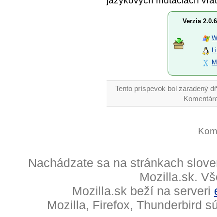
jazykových mutáciách vrát
Verzia 2.0.6
W
L
M
Tento príspevok bol zaradený dň
Komentáre
Kome
Nachádzate sa na stránkach slove
Mozilla.sk. V
Mozilla.sk beží na serveri
Mozilla, Firefox, Thunderbird