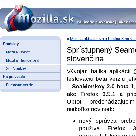
«
Mozilla aktualizovala Firefox 3 na ver
Produkty
Sprístupnený Seamon
Mozilla Firefox
slovenčine
Mozilla Thunderbird
SeaMonkey
Vývojári balíka aplikácií
Na prevzatie
testovaciu beta verziu je
Prenosné verzie
–
SeaMonkey 2.0 beta 1
ako Firefox 3.5.1 a pri
Oproti predchádzajúci
niekoľko noviniek:
nový správca prebe
používa Firefox 
používateľským rozh