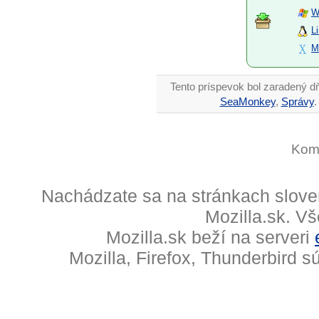
W
L
M
Tento príspevok bol zaradený d
SeaMonkey
,
Správy
.
Kome
Nachádzate sa na stránkach slove
Mozilla.sk. V
Mozilla.sk beží na serveri
Mozilla, Firefox, Thunderbird