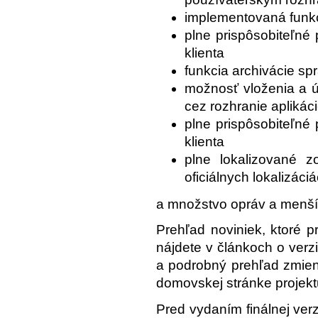
implementovaná funk
plne prispôsobiteľné 
klienta
funkcia archivácie sp
možnosť vloženia a ú
cez rozhranie aplikác
plne prispôsobiteľné 
klienta
plne lokalizované 
oficiálnych lokalizáci
a množstvo opráv a menší
Prehľad noviniek, ktoré pr
nájdete v článkoch o ver
a podrobný prehľad zmien
domovskej stránke projek
Pred vydaním finálnej verz