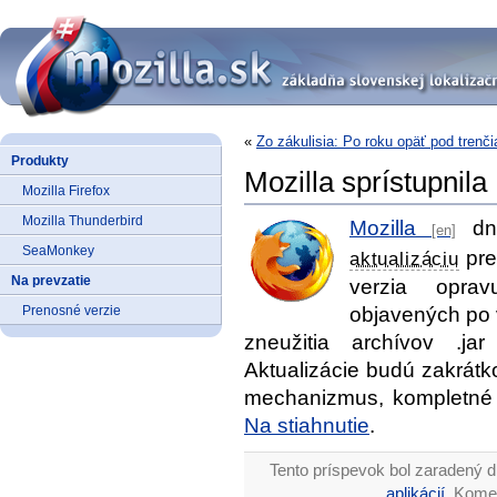
«
Zo zákulisia: Po roku opäť pod tren
Produkty
Mozilla sprístupnila
Mozilla Firefox
Mozilla Thunderbird
Mozilla
dne
SeaMonkey
pre
aktualizáciu
Na prevzatie
verzia opra
Prenosné verzie
objavených po 
zneužitia archívov .j
Aktualizácie budú zakrát
mechanizmus, kompletné 
Na stiahnutie
.
Tento príspevok bol zaradený d
aplikácií
. Kome