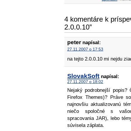
4 komentáre k príspev
2.0.0.10”
peter
napísal:
27.11.2007 o 17:53
na tejto 2.0.0.10 mi nejdu zia
SlovakSoft
napísal:
27.11.2007 o 18:02
Nejaký podrobnejší popis? 
Firefox Themes)? Práve som
najnovšiu aktualizovanú té
niečo spoločné s vašou
spracovania JAR), lebo tém
súvisela záplata.