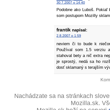
30.7.2007 o 14:40
Podobne ako Luboš. Pokiaľ b
som postupom Mozilly sklam
frantik
napísal:
2.8.2007 o 1:59
neviem či to bude k niečo
Používal som 1.5 verziu 
stahoval bety a nič extra ne
je sprostý, nedá sa ho roz
dosť sklamaný s terajším vý
Kome
Nachádzate sa na stránkach slove
Mozilla.sk. V
Mozilla.sk beží na serveri