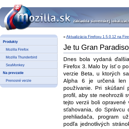
«
Aktualizácia Firefoxu 1.5.0.12 na Fir
Produkty
Je tu Gran Paradiso
Mozilla Firefox
Mozilla Thunderbird
Dnes bola vydaná ďalšia
SeaMonkey
Firefox 3. Malo by ísť o p
verzie Beta, u ktorých sa
Na prevzatie
Alpha 6 je určená len
Prenosné verzie
používanie. Pri skúšaní 
profil, aby ste neohrozili
tejto verzii boli opraven
sťahovania, do Správcu d
prehliadača, program už
podľa jednotlivých strán