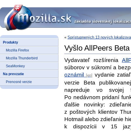
«
Sprístupnených 13 nových lokalizova
Produkty
Vyšlo AllPeers Beta
Mozilla Firefox
Mozilla Thunderbird
Vydavateľ rozšírenia
All
SeaMonkey
súborov v súkromí a bezp
oznámil
vydanie zatiaľ
Na prevzatie
verzie Beta publikovane
Prenosné verzie
napreduje vo svojej f
Po nedávnom pridaní funk
ďalšie novinky: zdieľan
z poštových klientov Thu
Hotmail alebo zdieľanie hi
k dispozícii v 15 j