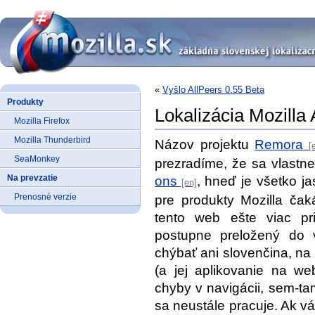
«
Vyšlo AllPeers 0.55 Beta
Produkty
Lokalizácia Mozilla
Mozilla Firefox
Mozilla Thunderbird
Názov projektu
Remora
SeaMonkey
prezradíme, že sa vlastne
Na prevzatie
ons
, hneď je všetko j
Prenosné verzie
pre produkty Mozilla čak
tento web ešte viac pr
postupne preložený do 
chýbať ani slovenčina, na 
(a jej aplikovanie na w
chyby v navigácii, sem-t
sa neustále pracuje. Ak v