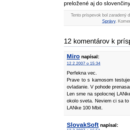
preložené aj do slovenčin
Tento príspevok bol zaradený d
Správy
. Komen
12 komentárov k prís
Miro
napísal:
12.2.2007 o 15:34
Perfekna vec.
Prave to s kamosom testuje
ovladanie. V pohode prenas
Len sme na spolocnej LANke a
okolo sveta. Neviem ci sa to
LANke 100 Mbit.
SlovakSoft
napísal: