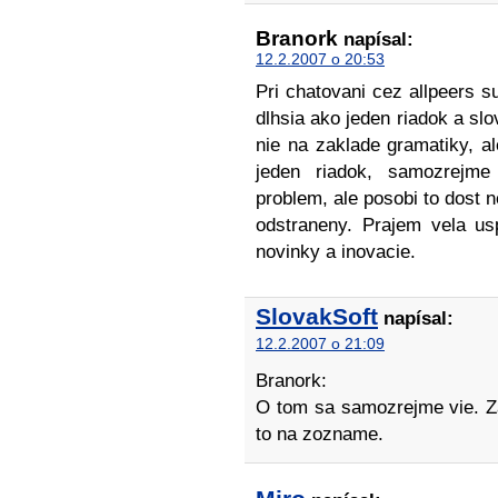
Branork
napísal:
12.2.2007 o 20:53
Pri chatovani cez allpeers s
dlhsia ako jeden riadok a slov
nie na zaklade gramatiky, 
jeden riadok, samozrejme
problem, ale posobi to dost 
odstraneny. Prajem vela us
novinky a inovacie.
SlovakSoft
napísal:
12.2.2007 o 21:09
Branork:
O tom sa samozrejme vie. Zat
to na zozname.