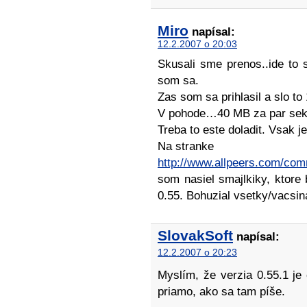
Miro
napísal:
12.2.2007 o 20:03
Skusali sme prenos..ide to 
som sa.
Zas som sa prihlasil a slo to
V pohode…40 MB za par sek
Treba to este doladit. Vsak j
Na stranke
http://www.allpeers.com/co
som nasiel smajlkiky, ktore 
0.55. Bohuzial vsetky/vacsi
SlovakSoft
napísal:
12.2.2007 o 20:23
Myslím, že verzia 0.55.1 j
priamo, ako sa tam píše.