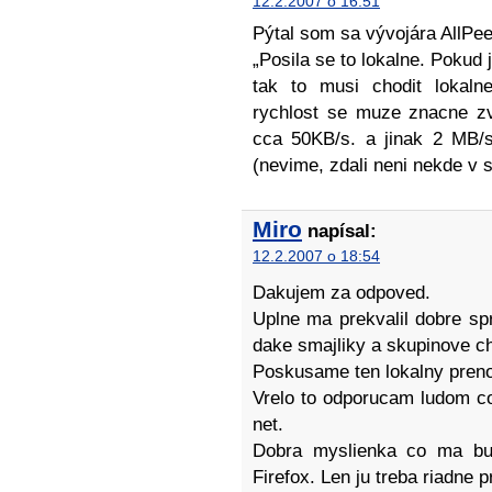
12.2.2007 o 16:51
Pýtal som sa vývojára AllP
„Posila se to lokalne. Pokud 
tak to musi chodit lokaln
rychlost se muze znacne z
cca 50KB/s. a jinak 2 MB/s
(nevime, zdali neni nekde v si
Miro
napísal:
12.2.2007 o 18:54
Dakujem za odpoved.
Uplne ma prekvalil dobre sp
dake smajliky a skupinove c
Poskusame ten lokalny pren
Vrelo to odporucam ludom c
net.
Dobra myslienka co ma bu
Firefox. Len ju treba riadne