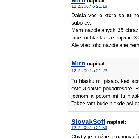
Miro
napísal:
12.2.2007 o 21:18
Dalsia vec o ktora sa tu n
suborov.
Mam nazdielanych 35 obrazk
pise mi hlasku, ze najviac 
Ale viac toho nazdielane n
Miro
napísal:
12.2.2007 o 21:23
Tu hlasku mi pisalo, ked so
este 3 dalsie podadresare. P
jednom a potom mi tu hlask
Takze tam bude niekde asi dal
SlovakSoft
napísal:
12.2.2007 o 21:53
Chyby je možné oznamovať v 