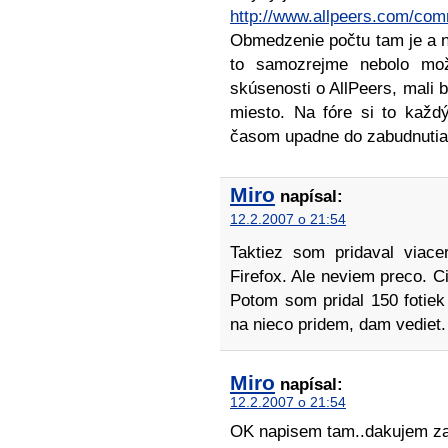
http://www.allpeers.com/com
Obmedzenie počtu tam je a ni
to samozrejme nebolo mož
skúsenosti o AllPeers, mali b
miesto. Na fóre si to každ
časom upadne do zabudnutia
Miro
napísal:
12.2.2007 o 21:54
Taktiez som pridaval viace
Firefox. Ale neviem preco. C
Potom som pridal 150 fotiek
na nieco pridem, dam vediet.
Miro
napísal:
12.2.2007 o 21:54
OK napisem tam..dakujem za