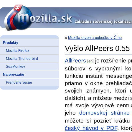
«
Mozilla otvorila pobočku v Číne
Produkty
Vyšlo AllPeers 0.55
Mozilla Firefox
Mozilla Thunderbird
AllPeers
je rozšírenie p
SeaMonkey
súborov s vybranými kon
Na prevzatie
funkciu instant messenge
priamo v okne prehliadač
Prenosné verzie
svojich známych, ktorí 
ďalších), a môžete medzi 
má svoje vývojové centr
jeho
domovskej stránke
môžete si pozrieť krátk
český návod v PDF
, kto