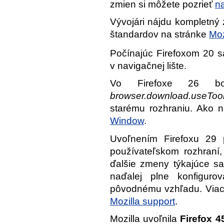
zmien si môžete pozrieť
na
Vývojári nájdu kompletný
štandardov na stránke
Moz
Počínajúc Firefoxom 20 s
v navigačnej lište.
Vo Firefoxe 26 bol
browser.download.useTool
starému rozhraniu. Ako 
Window
.
Uvoľnením Firefoxu 29 
používateľskom rozhraní
ďalšie zmeny týkajúce sa
naďalej plne konfiguro
pôvodnému vzhľadu. Viac 
Mozilla support
.
Mozilla uvoľnila
Firefox 4