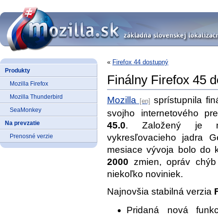
«
Firefox 44 dostupný
Produkty
Finálny Firefox 45 
Mozilla Firefox
Mozilla Thunderbird
Mozilla
sprístupnila fi
SeaMonkey
svojho internetového pr
Na prevzatie
45.0
. Založený je na
vykresľovacieho jadra 
Prenosné verzie
mesiace vývoja bolo do 
2000
zmien, opráv chýb 
niekoľko noviniek.
Najnovšia stabilná verzia
Pridaná nová funkci