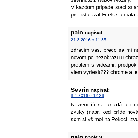
V kazdom pripade staci stia
preinstalovat Firefox a mala 
palo
napísal:
21.3.2016 o 11:35
zdravim vas, preco sa mi na 
novom pc nezobrazuju obra
problem s videami. predpokl
viem vyriesit??? chrome a i
Sevrin
napísal:
8.4.2016 o 12:28
Neviem či sa to zdá len mn
zvuky (napr. keď príde nová
som si všimol na Pokeci, zv
palo
napísal: