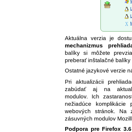
L
Aktuálna verzia je dos
mechanizmus prehliad
balíky si môžete prevzi
preberať inštalačné balíky 
Ostatné jazykové verzie n
Pri aktualizácii prehliad
zabúdať aj na aktual
modulov. Ich zastaranos
nežiadúce komplikácie p
webových stránok. Na zi
zásuvných modulov Mozilla
Podpora pre
Firefox 3.6