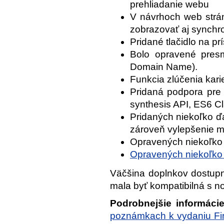
prehliadanie webu
V návrhoch web strá
zobrazovať aj synchro
Pridané tlačidlo na p
Bolo opravené presm
Domain Name).
Funkcia zlúčenia kar
Pridaná podpora pre
synthesis API, ES6 Cl
Pridaných niekoľko ďa
zároveň vylepšenie m
Opravených niekoľko c
Opravených niekoľko
Väčšina doplnkov dostup
mala byť kompatibilná s no
Podrobnejšie informáci
poznámkach k vydaniu Fir