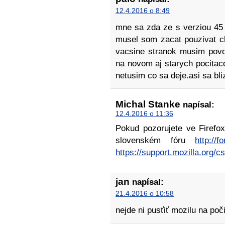
12.4.2016 o 8:49
mne sa zda ze s verziou 45 a
musel som zacat pouzivat 
vacsine stranok musim povo
na novom aj starych pocita
netusim co sa deje.asi sa bli
Michal Stanke
napísal:
12.4.2016 o 11:36
Pokud pozorujete ve Firefox
slovenském fóru
http://f
https://support.mozilla.org/cs
jan
napísal:
21.4.2016 o 10:58
nejde ni pusťiť mozilu na poč