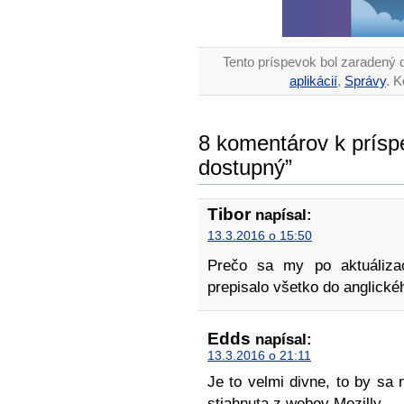
Tento príspevok bol zaradený 
aplikácií
,
Správy
. 
8 komentárov k príspe
dostupný”
Tibor
napísal:
13.3.2016 o 15:50
Prečo sa my po aktuálizac
prepisalo všetko do anglické
Edds
napísal:
13.3.2016 o 21:11
Je to velmi divne, to by sa 
stiahnuta z webov Mozilly.