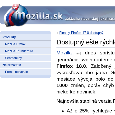
«
Finálny Firefox 17.0 dostupný
Produkty
Dostupný ešte rýchle
Mozilla Firefox
Mozilla Thunderbird
Mozilla
dnes sprístup
SeaMonkey
generácie svojho internet
Na prevzatie
Firefox 18.0
. Založený 
vykresľovacieho jadra 
Prenosné verzie
mesiace vývoja bolo do
1000
zmien, opráv chýb 
niekoľko noviniek.
Najnovšia stabilná verzia
Až o 25% rýchlejšie