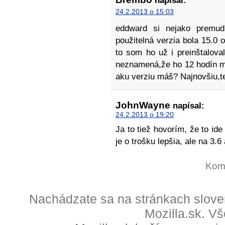
napísal:
24.2.2013 o 15:03
eddward si nejako premud
použitelná verzia bola 15.0 
to som ho už i preinštaloval
neznamená,že ho 12 hodín má
aku verziu máš? Najnovšiu,t
JohnWayne
napísal:
24.2.2013 o 19:20
Ja to tiež hovorím, že to ide
je o trošku lepšia, ale na 3.
Kome
Nachádzate sa na stránkach slove
Mozilla.sk. V