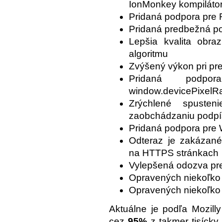
IonMonkey kompiláto
Pridaná podpora pre R
Pridaná predbežná 
Lepšia kvalita ob
algoritmu
Zvýšený výkon pri pre
Pridaná podp
window.devicePixelRa
Zrýchlené spusten
zaobchádzaniu podpís
Pridaná podpora pre
Odteraz je zakázan
na HTTPS stránkach
Vylepšená odozva pre
Opravených niekoľko c
Opravených niekoľko 
Aktuálne je podľa Mozilly
cez
95%
z takmer tisícky