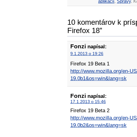
aplikácií
,
Správy
. 
10 komentárov k prís
Firefox 18”
Fonzi
napísal:
9.1.2013 o 19:26
Firefox 19 Beta 1
http://www.mozilla.org/en-US
19.0b1&os=win&lang=sk
Fonzi
napísal:
17.1.2013 o 15:46
Firefox 19 Beta 2
http://www.mozilla.org/en-US
19.0b2&os=win&lang=sk