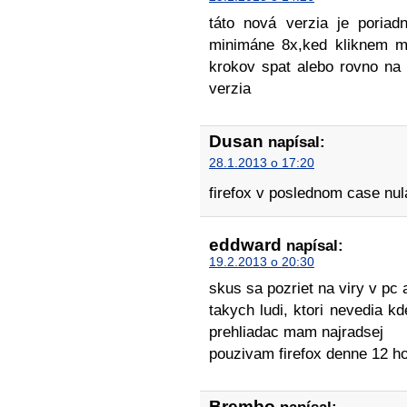
táto nová verzia je poria
minimáne 8x,ked kliknem m
krokov spat alebo rovno na 
verzia
Dusan
napísal:
28.1.2013 o 17:20
firefox v poslednom case nu
eddward
napísal:
19.2.2013 o 20:30
skus sa pozriet na viry v pc
takych ludi, ktori nevedia k
prehliadac mam najradsej
pouzivam firefox denne 12 h
Brembo