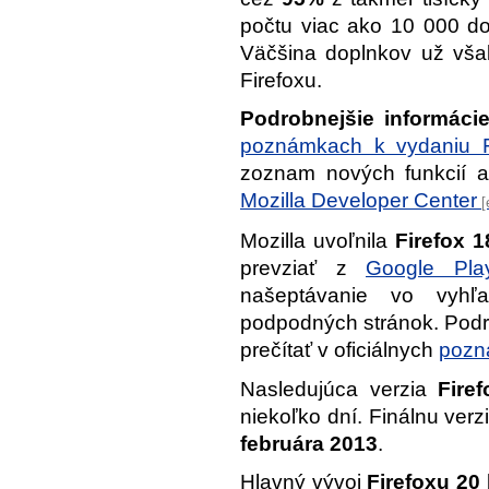
počtu viac ako 10 000 d
Väčšina doplnkov už však
Firefoxu.
Podrobnejšie informáci
poznámkach k vydaniu F
zoznam nových funkcií a
Mozilla Developer Center
Mozilla uvoľnila
Firefox 1
prevziať z
Google Pla
našeptávanie vo vyhľ
podpodných stránok. Podr
prečítať v oficiálnych
pozn
Nasledujúca verzia
Fire
niekoľko dní. Finálnu ver
februára 2013
.
Hlavný vývoj
Firefoxu 20