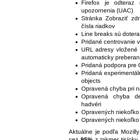
Firefox je odteraz
upozornenia (UAC)
Stránka Zobraziť zdr
čísla riadkov
Line breaks sú doteraz
Pridané centrovanie v
URL adresy vložené 
automaticky prebera
Pridaná podpora pre C
Pridaná experimentá
objects
Opravená chyba pri n
Opravená chyba d
hadvéri
Opravených niekoľko c
Opravených niekoľko 
Aktuálne je podľa Mozilly
cez
95%
z takmer tisícky