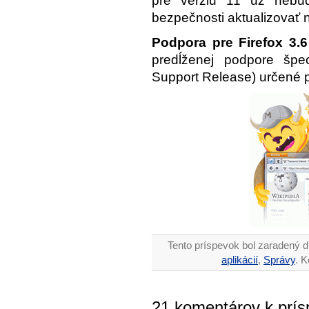
pre verziu 11 už nebu
bezpečnosti aktualizovať n
Podpora pre
Firefox 3.6
predĺženej podpore špe
Support Release) určené p
Tento príspevok bol zaradený d
aplikácií
,
Správy
. 
21 komentárov k prísp