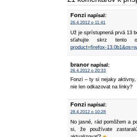
Fonzi
napísal:
26.4.2012 o 11:41
Už je sprístupnená prvá 13 b
sťahujte skrz tento
product=firefox-13.0b1&os=
branor
napísal:
26.4.2012 o 20:33
Fonzi – ty si nejaky aktivn
nie len odkazovat na linky?
Fonzi
napísal:
28.4.2012 o 10:28
No jasné, rád pomôžem a p
si, že používate zastara
aktualizovať?