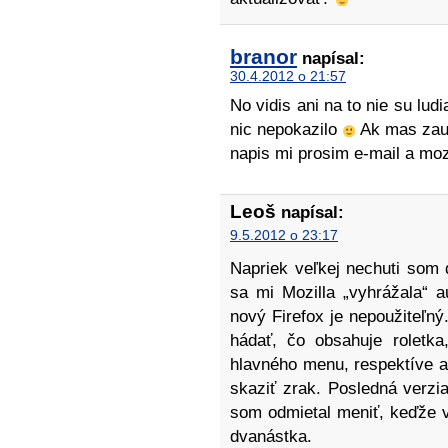
branor
napísal:
30.4.2012 o 21:57
No vidis ani na to nie su lud
nic nepokazilo
Ak mas zauj
napis mi prosim e-mail a 
Leoš
napísal:
9.5.2012 o 23:17
Napriek veľkej nechuti som d
sa mi Mozilla „vyhrážala“ a
nový Firefox je nepoužiteľný
hádať, čo obsahuje roletka
hlavného menu, respektíve ak
skaziť zrak. Posledná verzia
som odmietal meniť, keďže vš
dvanástka.