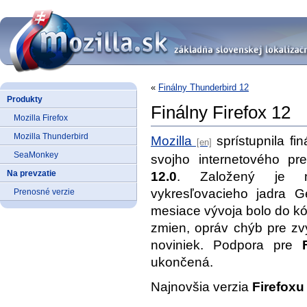
«
Finálny Thunderbird 12
Produkty
Finálny Firefox 12
Mozilla Firefox
Mozilla Thunderbird
Mozilla
sprístupnila fi
SeaMonkey
svojho internetového pr
Na prevzatie
12.0
. Založený je na
vykresľovacieho jadra 
Prenosné verzie
mesiace vývoja bolo do 
zmien, opráv chýb pre zvý
noviniek. Podpora pre
ukončená.
Najnovšia verzia
Firefoxu