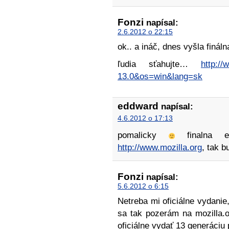
Fonzi
napísal:
2.6.2012 o 22:15
ok.. a ináč, dnes vyšla finál
ľudia sťahujte…
http://
13.0&os=win&lang=sk
eddward
napísal:
4.6.2012 o 17:13
pomalicky
finalna es
http://www.mozilla.org
, tak 
Fonzi
napísal:
5.6.2012 o 6:15
Netreba mi oficiálne vydanie,
sa tak pozerám na mozilla.o
oficiálne vydať 13 generáciu 