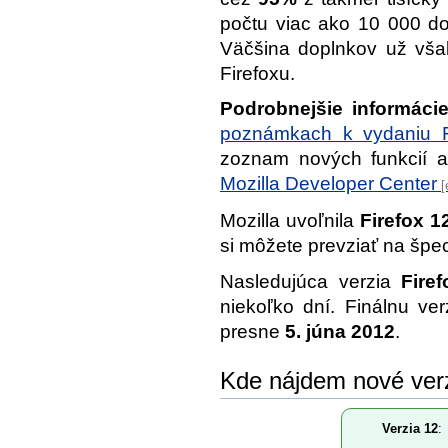
počtu viac ako 10 000 d
Väčšina doplnkov už však
Firefoxu.
Podrobnejšie informáci
poznámkach k vydaniu F
zoznam nových funkcií a
Mozilla Developer Center
Mozilla uvoľnila
Firefox 1
si môžete prevziať na špe
Nasledujúca verzia
Fire
niekoľko dní. Finálnu ve
presne
5. júna 2012
.
Kde nájdem nové ver
Verzia 12
: