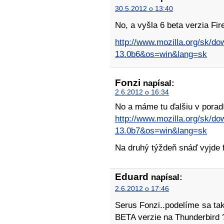
30.5.2012 o 13:40
No, a vyšla 6 beta verzia Fi
http://www.mozilla.org/sk/do
13.0b6&os=win&lang=sk
Fonzi
napísal:
2.6.2012 o 16:34
No a máme tu ďalšiu v porad
http://www.mozilla.org/sk/do
13.0b7&os=win&lang=sk
Na druhý týždeň snáď vyjde 
Eduard
napísal:
2.6.2012 o 17:46
Serus Fonzi..podelíme sa tak
BETA verzie na Thunderbird