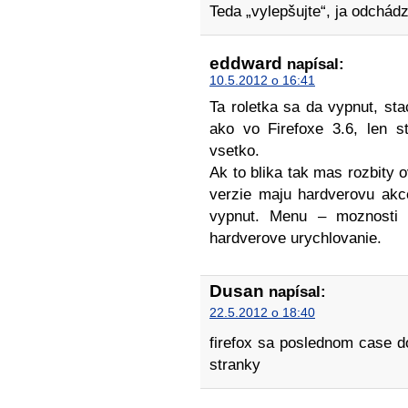
Teda „vylepšujte“, ja odchád
eddward
napísal:
10.5.2012 o 16:41
Ta roletka sa da vypnut, st
ako vo Firefoxe 3.6, len s
vsetko.
Ak to blika tak mas rozbity 
verzie maju hardverovu akc
vypnut. Menu – moznosti 
hardverove urychlovanie.
Dusan
napísal:
22.5.2012 o 18:40
firefox sa poslednom case d
stranky