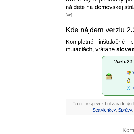
nájdete na domovskej str
.
Kde nájdem verziu 2.
Kompletné inštalačné 
mutáciách, vrátane
slove
Verzia 2.2
:
Tento príspevok bol zaradený d
SeaMonkey
,
Správy
.
Kome