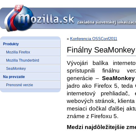
«
Konferencia OSSConf2011
Produkty
Finálny SeaMonkey
Mozilla Firefox
Mozilla Thunderbird
Vývojári balíka internet
SeaMonkey
sprístupnili finálnu v
Na prevzatie
generácie –
SeaMonkey 
jadro ako Firefox 5, teda
Prenosné verzie
internetový prehliadač, 
webových stránok, klienta
mesiaci dočkal ďalšej akt
známe z Firefoxu 5.
Medzi najdôležitejšie zmen