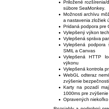
Priložené rozšírenia/
súbore SeaMonkey.
Možnosti archívu mô
a nastavenia zložiek 
Pridaná podpora pre 
Vylepšený výkon tech
Vylepšená správa pam
Vylepšená podpora
SMIL a Canvas
Vylepšená HTTP log
výkonu
Vylepšená kontrola pr
WebGL odteraz nemôž
zvýšenie bezpečnosti
Karty na pozadí maj
1000ms pre zvýšenie
Opravených niekoľko c
Rozsiahly a podrobný pre