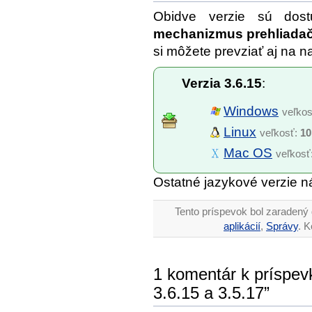
Obidve verzie sú do
mechanizmus prehliada
si môžete prevziať aj na n
Verzia 3.6.15
:
Windows
veľko
Linux
veľkosť:
10
Mac OS
veľkosť
Ostatné jazykové verzie n
Tento príspevok bol zaradený 
aplikácií
,
Správy
. 
1 komentár k príspevk
3.6.15 a 3.5.17”