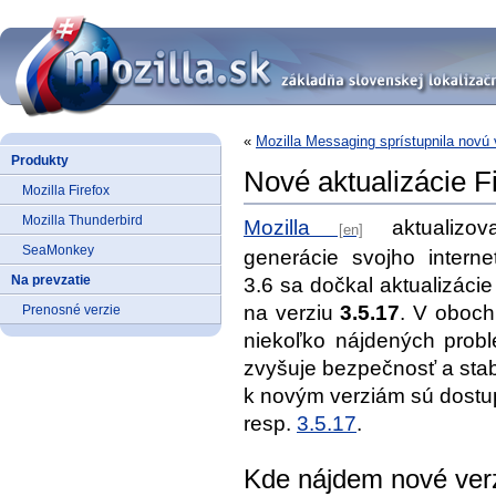
«
Mozilla Messaging sprístupnila novú 
Produkty
Nové aktualizácie Fi
Mozilla Firefox
Mozilla Thunderbird
Mozilla
aktualizov
SeaMonkey
generácie svojho interne
Na prevzatie
3.6 sa dočkal aktualizáci
na verziu
3.5.17
. V oboch
Prenosné verzie
niekoľko nájdených prob
zvyšuje bezpečnosť a stabi
k novým verziám sú dost
resp.
3.5.17
.
Kde nájdem nové ver