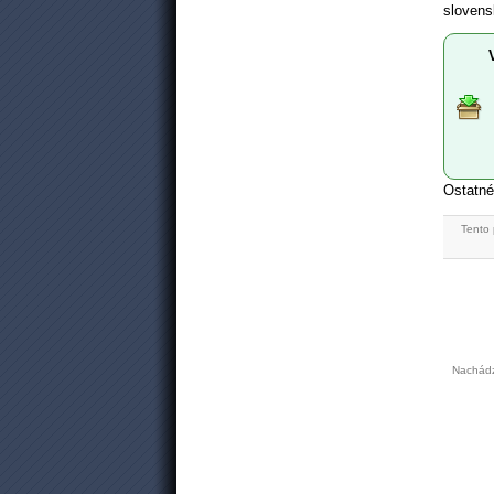
slovens
Ostatné
Tento 
Nachádz