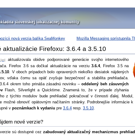
pozícii nová verzia balíka SeaMonkey
Mozilla Messaging sprístupnila T
 aktualizácie Firefoxu: 3.6.4 a 3.5.10
aktualizovala obidve podporované generácie svojho internetového
dača. Firefox 3.6 sa dočkal aktualizácie na verziu
3.6.4
, Firefox 3.5 na
3.5.10
. V oboch prípadoch bolo opravených niekoľko desiatok nájdených
ov, vďaka čomu sa opäť zvyšuje bezpečnosť a stabilita prehliadača.
 3.6.4 okrem toho prináša zásadnú novinku –
oddelený beh zásuvných
ov
Flash, Silverlight a Quicktime. Znamená to, že v prípade zlyhania
ého z týchto modulov bude prehliadač pokračovať v činnosti ďalej. Modul, k
e možné obnoviť opätovným načítaním stránky. Podrobnejšie informácie 
tupné v
poznámkach k vydaniu
pre
3.6.4
resp.
3.5.10
.
ájdem nové verzie?
verzie sú dostupné cez
zabudovaný aktualizačný mechanizmus prehlia