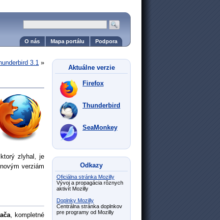
O nás
Mapa portálu
Podpora
hunderbird 3.1
»
Aktuálne verzie
Firefox
Thunderbird
SeaMonkey
torý zlyhal, je
Odkazy
k novým verziám
Oficiálna stránka Mozilly
Vývoj a propagácia rôznych
aktivít Mozilly
Doplnky Mozilly
Centrálna stránka doplnkov
pre programy od Mozilly
dača
, kompletné