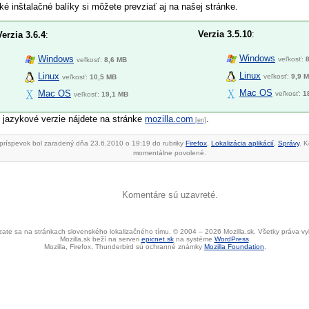
ké inštalačné balíky si môžete prevziať aj na našej stránke.
Verzia 3.5.10
:
Verzia 3.6.4
:
Windows
Windows
veľkosť:
veľkosť:
8,6 MB
Linux
Linux
veľkosť:
9,9 
veľkosť:
10,5 MB
Mac OS
Mac OS
veľkosť:
1
veľkosť:
19,1 MB
 jazykové verzie nájdete na stránke
mozilla.com
.
príspevok bol zaradený dňa 23.6.2010 o 19:19 do rubriky
Firefox
,
Lokalizácia aplikácií
,
Správy
. 
momentálne povolené.
Komentáre sú uzavreté.
ate sa na stránkach slovenského lokalizačného tímu. © 2004 – 2026 Mozilla.sk. Všetky práva v
Mozilla.sk beží na serveri
epicnet.sk
na systéme
WordPress
.
Mozilla, Firefox, Thunderbird sú ochranné známky
Mozilla Foundation
.