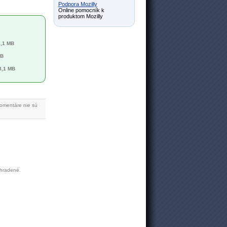
Podpora Mozilly
Online pomocník k
produktom Mozilly
8,1 MB
MB
8,1 MB
Komentáre nie sú
yhradené.