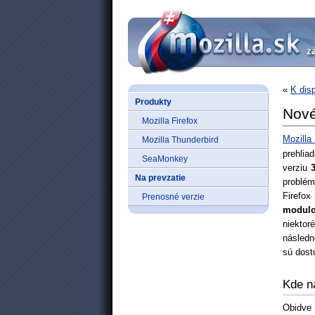
«
K dis
Produkty
Nové
Mozilla Firefox
Mozilla
Mozilla Thunderbird
prehlia
SeaMonkey
verziu
Na prevzatie
problém
Firefox
Prenosné verzie
modul
niektor
následn
sú dos
Kde n
Obidve 