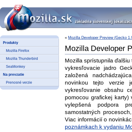
«
Mozilla Developer Preview (Gecko 1.
Produkty
Mozilla Developer 
Mozilla Firefox
Mozilla Thunderbird
Mozilla sprístupnila ďalšiu
SeaMonkey
vykresľovacie jadro Gec
založená nadchádzajúca 
Na prevzatie
novinkou tejto verzie 
Prenosné verzie
vykresľovanie obsahu ce
pomocou grafickej karty
vylepšená podpora p
samostatných procesoch, 
Viac informácií o novinká
poznámkach k vydaniu Moz