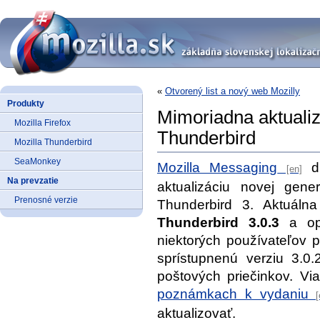
«
Otvorený list a nový web Mozilly
Produkty
Mimoriadna aktualiz
Mozilla Firefox
Thunderbird
Mozilla Thunderbird
SeaMonkey
Mozilla Messaging
dn
Na prevzatie
aktualizáciu novej gener
Prenosné verzie
Thunderbird 3. Aktuálna
Thunderbird 3.0.3
a opr
niektorých používateľov p
sprístupnenú verziu 3.0.
poštových priečinkov. Via
poznámkach k vydaniu
aktualizovať.