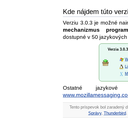
Kde nájdem túto verz
Verziu 3.0.3 je možné na
mechanizmus progra
dostupné v 50 jazykových 
Verzia 3.0.3
W
L
M
Ostatné jazykové
www.mozillamessaging.c
Tento príspevok bol zaradený d
Správy
,
Thunderbird
.