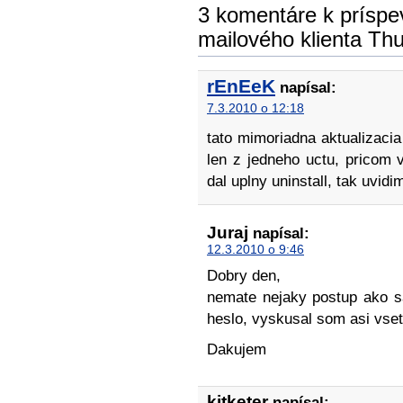
3 komentáre k príspe
mailového klienta Thu
rEnEeK
napísal:
7.3.2010 o 12:18
tato mimoriadna aktualizacia
len z jedneho uctu, pricom
dal uplny uninstall, tak uvidi
Juraj
napísal:
12.3.2010 o 9:46
Dobry den,
nemate nejaky postup ako s
heslo, vyskusal som asi vset
Dakujem
kitketer
napísal: