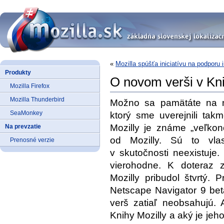
«
Mozilla spúšťa iniciatívu na podporu 
Produkty
O novom verši v Kni
Mozilla Firefox
Mozilla Thunderbird
Možno sa pamätáte na
SeaMonkey
ktorý sme uverejnili tak
Mozilly je známe „veľko
Na prevzatie
od Mozilly. Sú to vlas
Prenosné verzie
v skutočnosti neexistuje
vierohodne. K doteraz 
Mozilly pribudol štvrtý. 
Netscape Navigator 9 bet
verš zatiaľ neobsahujú. 
Knihy Mozilly a aký je jeh