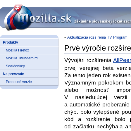
«
Aktualizácia rozšírenia TV Program
Produkty
Prvé výročie rozšíre
Mozilla Firefox
Mozilla Thunderbird
Vývojári rozšírenia
AllPee
SeaMonkey
prvej verejnej beta verz
Na prevzatie
Za tento jeden rok existen
Významným pokrokom bolo
Prenosné verzie
alebo možnosť import
V nasledujúcej verzii
a automatické preberanie
chýb, bolo vylepšené použ
kód a rozšírenie bolo 
od začiatku nechýbala a