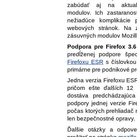
zabúdať aj na aktual
modulov. Ich zastaranos
nežiadúce komplikácie p
webových stránok. Na zi
zásuvných modulov Mozilla
Podpora pre
Firefox 3.6
predĺženej podpore špec
Firefoxu ESR
s číslovkou
primárne pre podnikové pr
Jedna verzia Firefoxu ES
pričom ešte ďalších 12 
dostáva predchádzajúc
podpory jednej verzie Fi
počas ktorých prehliadač 
len bezpečnostné opravy.
Ďalšie otázky a odpov