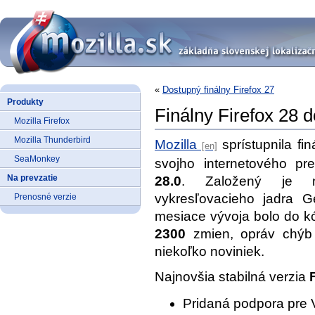
«
Dostupný finálny Firefox 27
Produkty
Finálny Firefox 28 d
Mozilla Firefox
Mozilla Thunderbird
Mozilla
sprístupnila fi
SeaMonkey
svojho internetového pr
Na prevzatie
28.0
. Založený je na
vykresľovacieho jadra 
Prenosné verzie
mesiace vývoja bolo do k
2300
zmien, opráv chýb 
niekoľko noviniek.
Najnovšia stabilná verzia
Pridaná podpora pre 