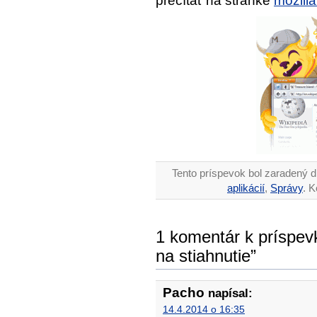
prečítať na stránke
mozilla
Tento príspevok bol zaradený d
aplikácií
,
Správy
. 
1 komentár k príspev
na stiahnutie”
Pacho
napísal:
14.4.2014 o 16:35