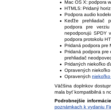
Mac OS X: podpora web
HTML5: Pridaný horizo
Podpora audio kodek
Keďže prehliadač p
podpora pre verziu
nepodporujú SPDY v
podpora protokolu HT
Pridaná podpora pre M
Pridaná podpora pre 
prehliadač neodpove
Pridaných niekoľko ďa
Opravených niekoľko c
Opravených
niekoľko
Väčšina doplnkov dostup
mala byť kompatibilná s no
Podrobnejšie informáci
poznámkach k vydaniu Fir