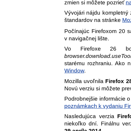
zmien si môžete pozrieť
na
Vývojári nájdu kompletný
štandardov na stránke
Moz
Počínajúc Firefoxom 20 s
v navigačnej lište.
Vo Firefoxe 26 bol
browser.download.useTool
starému rozhraniu. Ako 
Window
.
Mozilla uvoľnila
Firefox 2
Novú verziu si môžete pre
Podrobnejšie informácie o
poznámkach k vydaniu Fir
Nasledujúca verzia
Fire
niekoľko dní. Finálnu ve
29.apríla 2014
.