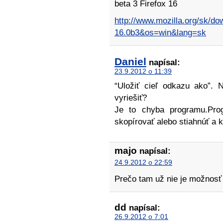
beta 3 Firefox 16
http://www.mozilla.org/sk/do
16.0b3&os=win&lang=sk
Daniel
napísal:
23.9.2012 o 11:39
“Uložiť cieľ odkazu ako”. 
vyriešiť?
Je to chyba programu.Pro
skopírovať alebo stiahnúť a k
majo
napísal:
24.9.2012 o 22:59
Prečo tam už nie je možnosť
dd
napísal:
26.9.2012 o 7:01