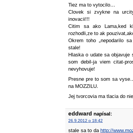
Tiez ma to vytocilo…
Clovek si zvykne na urci
inovacii!!!
Citim sa ako Lama,ked kl
rozhodli,ze to ak pouzivat,a
Okrem toho „nepodarilo sa 
stale!
Hlaska o udate sa objavuje
som debil-ja viem citat-p
nevyhovuje!
Presne pre to som sa vys
na MOZZILU.
Jej tvorcovia ma tlacia do 
eddward
napísal:
26.9.2012 o 18:42
stale sa to da
http://www.moz