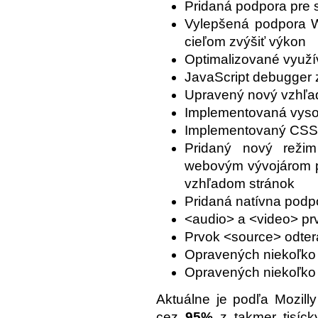
Pridaná podpora pre 
Vylepšená podpora W
cieľom zvýšiť výkon
Optimalizované využí
JavaScript debugger 
Upravený nový vzhľad
Implementovaná vyso
Implementovaný CSS 
Pridaný nový reži
webovým vývojárom p
vzhľadom stránok
Pridaná natívna podp
<audio> a <video> prv
Prvok <source> odtera
Opravených niekoľko c
Opravených niekoľko 
Aktuálne je podľa Mozilly
cez
95%
z takmer tisíc