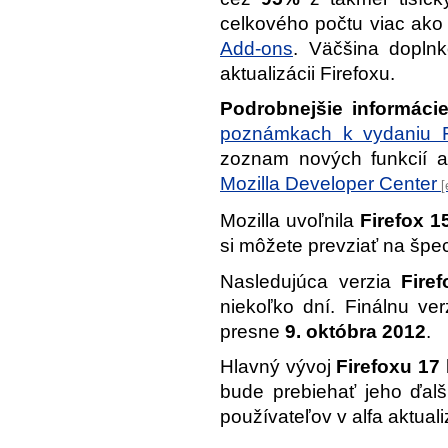
celkového počtu viac ak
Add-ons
. Väčšina dopln
aktualizácii Firefoxu.
Podrobnejšie informáci
poznámkach k vydaniu F
zoznam nových funkcií a
Mozilla Developer Center
Mozilla uvoľnila
Firefox 1
si môžete prevziať na špe
Nasledujúca verzia
Fire
niekoľko dní. Finálnu ve
presne
9. októbra 2012
.
Hlavný vývoj
Firefoxu 17
bude prebiehať jeho ďalš
používateľov v alfa aktua