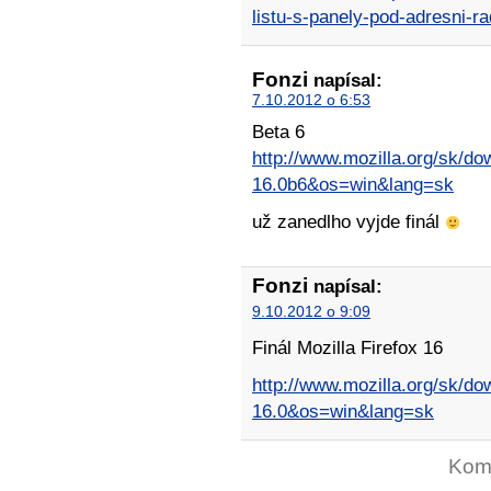
listu-s-panely-pod-adresni-ra
Fonzi
napísal:
7.10.2012 o 6:53
Beta 6
http://www.mozilla.org/sk/do
16.0b6&os=win&lang=sk
už zanedlho vyjde finál
Fonzi
napísal:
9.10.2012 o 9:09
Finál Mozilla Firefox 16
http://www.mozilla.org/sk/do
16.0&os=win&lang=sk
Kome