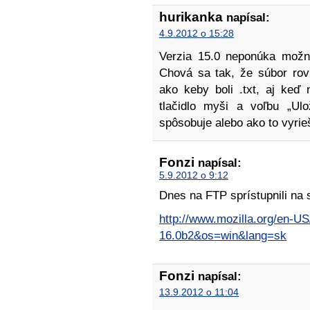
hurikanka
napísal:
4.9.2012 o 15:28
Verzia 15.0 neponúka možno
Chová sa tak, že súbor rovn
ako keby boli .txt, aj keď 
tlačidlo myši a voľbu „Ulo
spôsobuje alebo ako to vyrie
Fonzi
napísal:
5.9.2012 o 9:12
Dnes na FTP sprístupnili na s
http://www.mozilla.org/en-US
16.0b2&os=win&lang=sk
Fonzi
napísal:
13.9.2012 o 11:04