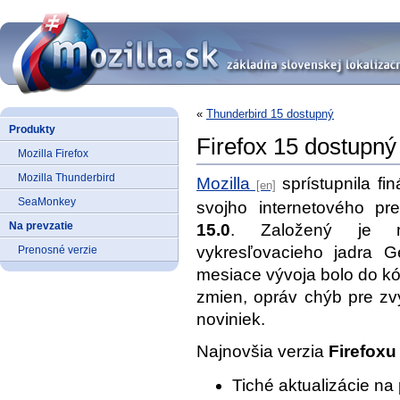
«
Thunderbird 15 dostupný
Produkty
Firefox 15 dostupný
Mozilla Firefox
Mozilla Thunderbird
Mozilla
sprístupnila fi
SeaMonkey
svojho internetového pr
Na prevzatie
15.0
. Založený je na
vykresľovacieho jadra 
Prenosné verzie
mesiace vývoja bolo do 
zmien, opráv chýb pre zvý
noviniek.
Najnovšia verzia
Firefoxu
Tiché aktualizácie na