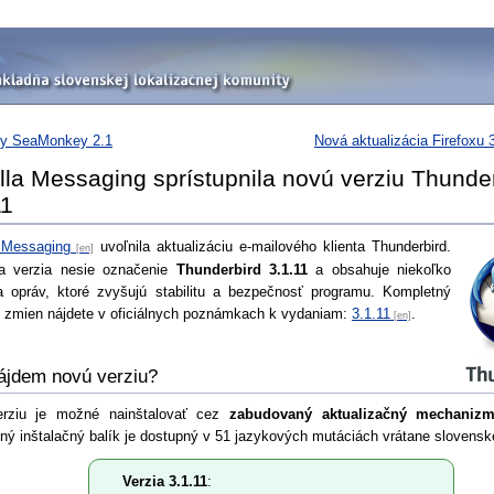
ny SeaMonkey 2.1
Nová aktualizácia Firefoxu 3
lla Messaging sprístupnila novú verziu Thunde
11
 Messaging
uvoľnila aktualizáciu e-mailového klienta Thunderbird.
na verzia nesie označenie
Thunderbird 3.1.11
a obsahuje niekoľko
 opráv, ktoré zvyšujú stabilitu a bezpečnosť programu. Kompletný
zmien nájdete v oficiálnych poznámkach k vydaniam:
3.1.11
.
ájdem novú verziu?
erziu je možné nainštalovať cez
zabudovaný aktualizačný mechaniz
ný inštalačný balík je dostupný v 51 jazykových mutáciách vrátane slovenske
Verzia 3.1.11
: