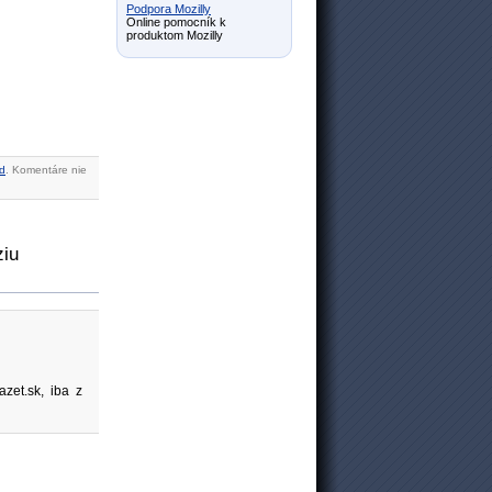
Podpora Mozilly
Online pomocník k
produktom Mozilly
d
. Komentáre nie
ziu
zet.sk, iba z