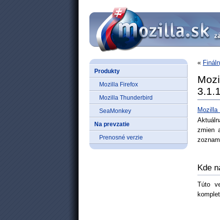
«
Finál
Produkty
Mozi
Mozilla Firefox
3.1.
Mozilla Thunderbird
Mozilla
SeaMonkey
Aktuál
Na prevzatie
zmien a
Prenosné verzie
zoznam 
Kde n
Túto v
komplet