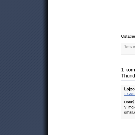
Ostatné
Tento p
1 kom
Thund
Lojzo
1.7.2011
Dobrý 
V moj
gmail.