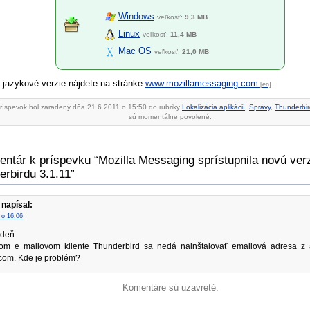
Windows
veľkosť:
9,3 MB
Linux
veľkosť:
11,4 MB
Mac OS
veľkosť:
21,0 MB
 jazykové verzie nájdete na stránke
www.mozillamessaging.com
.
ríspevok bol zaradený dňa 21.6.2011 o 15:50 do rubriky
Lokalizácia aplikácií
,
Správy
,
Thunderbir
sú momentálne povolené.
entár k príspevku “Mozilla Messaging sprístupnila novú ver
erbirdu 3.1.11”
napísal:
 o 16:06
deň.
om e mailovom kliente Thunderbird sa nedá nainštalovať emailová adresa z a
com. Kde je problém?
Komentáre sú uzavreté.