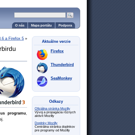
O nás
Mapa portálu
Podpora
.6 a Firefox 5
»
Aktuálne verzie
rbirdu
Firefox
Thunderbird
SeaMonkey
Odkazy
Oficiálna stránka Mozilly
Vývoj a propagácia rôznych
mus programu
,
aktivít Mozilly
j.
Doplnky Mozilly
Centrálna stránka doplnkov
pre programy od Mozilly