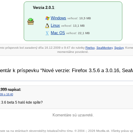
Verzia 2.0.1
:
Windows
veľkosť:
10,5 MB
Linux
veľkosť:
13,1 MB
Mac OS
veľkosť:
22,1 MB
nto príspevok bol zaradený dňa 16.12.2009 o 9:47 do rubriky
Firefox
,
SeaMonkey
,
Správy
. Kome
momentálne povolené.
entár k príspevku “Nové verzie: Firefox 3.5.6 a 3.0.16, Se
1999
napísal:
09 o 16:40
x 3.6 beta 5 haló kde spíte?
Komentáre sú uzavreté.
ate sa na stránkach slovenského lokalizačného tímu. © 2004 – 2026 Mozilla.sk. Všetky práva v