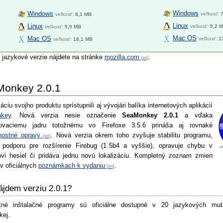
Windows
Windows
veľkosť:
veľkosť:
8,1 MB
Linux
Linux
veľkosť:
9,2 
veľkosť:
9,9 MB
Mac OS
Mac OS
veľkosť:
1
veľkosť:
18,1 MB
 jazykové verzie nájdete na stránke
mozilla.com
.
onkey 2.0.1
áciu svojho produktu sprístupnili aj vývojári balíka internetových aplikácií
key
. Nová verzia nesie označenie
SeaMonkey 2.0.1
a vďaka
ľovaciemu jadru totožnému vo Firefoxe 3.5.6 prináša aj rovnaké
nostné opravy
. Nová verzia okrem toho zvyšuje stabilitu programu,
 podporu pre rozšírenie Firebug (1.5b4 a vyššie), opravuje chybu v
vi hesiel či pridáva jednu novú lokalizáciu. Kompletný zoznam zmien
 v oficiálnych
poznámkach k vydaniu
.
ájdem verziu 2.0.1?
tné inštalačné programy sú oficiálne dostupné v 20 jazykových mut
kej.