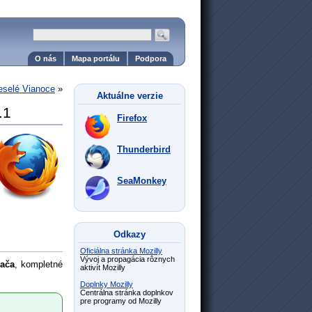
O nás
Mapa portálu
Podpora
eselé Vianoce
»
Aktuálne verzie
.1
Firefox
Thunderbird
SeaMonkey
Odkazy
Oficiálna stránka Mozilly
Vývoj a propagácia rôznych
dača
, kompletné
aktivít Mozilly
Doplnky Mozilly
Centrálna stránka doplnkov
pre programy od Mozilly