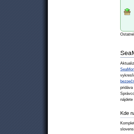
Ostatné
SeaM
Aktualiz
SeaMon
vykres
bezpeč
pridáva
Správco
nájdete
Kde n
Komple
slovens