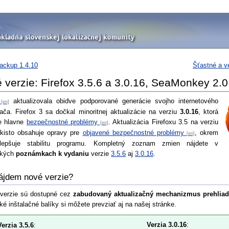
ckup 1.4.10
Šťastné a v
 verzie: Firefox 3.5.6 a 3.0.16, SeaMonkey 2.0
aktualizovala obidve podporované generácie svojho internetového
dača. Firefox 3 sa dočkal minoritnej aktualizácie na verziu
3.0.16
, ktorá
e hlavne
bezpečnostné problémy
. Aktualizácia Firefoxu 3.5 na verziu
kisto obsahuje opravy pre
objavené bezpečnostné problémy
, okrem
lepšuje stabilitu programu. Kompletný zoznam zmien nájdete v
ských
poznámkach k vydaniu
verzie
3.5.6
aj
3.0.16
.
ájdem nové verzie?
verzie sú dostupné cez
zabudovaný aktualizačný mechanizmus prehlia
ké inštalačné balíky si môžete prevziať aj na našej stránke.
Verzia 3.0.16
:
Verzia 3.5.6
: