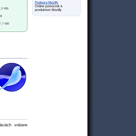
Podpora Mozilly
Online pomocník k
7,5 MB
produktom Mozilly
MB
7,7 MB
áciách vrátane