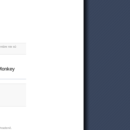
ntáre nie sú
aMonkey
yhradené.