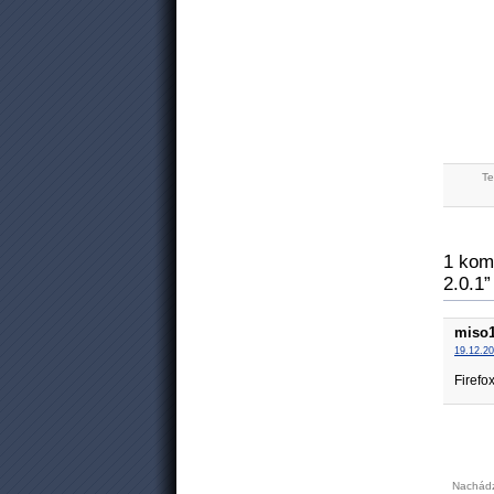
Te
1 kom
2.0.1”
miso
19.12.20
Firefo
Nachádz