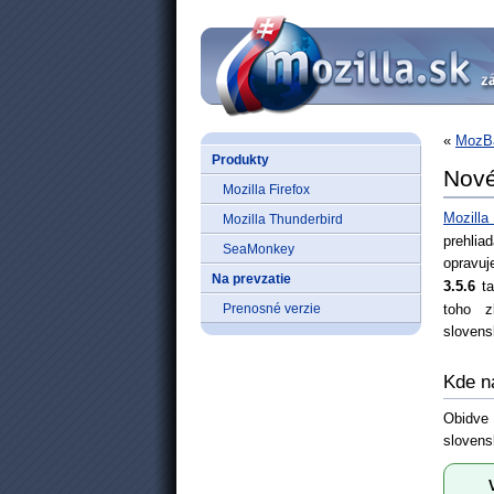
«
MozBa
Produkty
Nové
Mozilla Firefox
Mozilla
Mozilla Thunderbird
prehlia
SeaMonkey
opravuj
Na prevzatie
3.5.6
ta
Prenosné verzie
toho z
sloven
Kde n
Obidve 
slovens