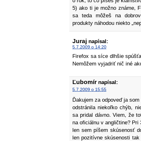
o rok, to čo píšeš je klamstv
5) ako ti je možno známe, F
sa teda môžeš na dobrovo
produkty náhodou niekto „nep
Juraj
napísal:
5.7.2009 o 14:20
Firefox sa síce dlhšie spúšť
Nemôžem vyjadriť nič iné ak
Ľubomír
napísal:
5.7.2009 o 15:55
Ďakujem za odpoveď ja som na
odstránila niekoľko chýb, n
sa pridal dávno. Viem, že to
na oficiálnu v angličtine? Pr
len sem píšem skúsenosť do
len pozitívne skúsenosti ta