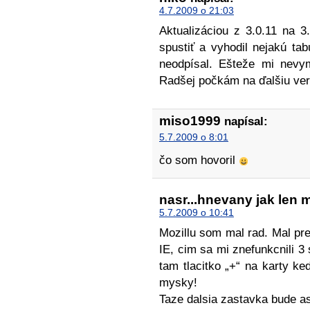
4.7.2009 o 21:03
Aktualizáciou z 3.0.11 na 3
spustiť a vyhodil nejakú ta
neodpísal. Ešteže mi nevym
Radšej počkám na ďalšiu ver
miso1999
napísal:
5.7.2009 o 8:01
čo som hovoril
nasr...hnevany jak len 
5.7.2009 o 10:41
Mozillu som mal rad. Mal pre
IE, cim sa mi znefunkcnili 3
tam tlacitko „+“ na karty ke
mysky!
Taze dalsia zastavka bude a