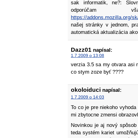
sak informatik, ne?: Slov
odporúčam v
https://addons.mozilla.org/sk
našej stránky v jednom, pr
automatická aktualizácia ako
Dazz01
napísal:
1.7.2009 o 13:08
verzia 3.5 sa my otvara asi 
co stym zoze byť ????
okoloiduci
napísal:
1.7.2009 o 14:03
To co je pre niekoho vyhoda
mi zbytocne zmensi obrazo
Novinkou je aj nový spôsob
teda systém kariet umožňujú