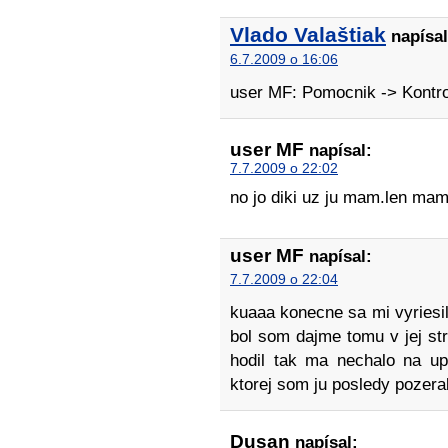
Vlado Valaštiak
napísal
6.7.2009 o 16:06
user MF: Pomocnik -> Kontrol
user MF
napísal:
7.7.2009 o 22:02
no jo diki uz ju mam.len mam
user MF
napísal:
7.7.2009 o 22:04
kuaaa konecne sa mi vyriesil
bol som dajme tomu v jej s
hodil tak ma nechalo na up
ktorej som ju posledy pozera
Dusan
napísal: