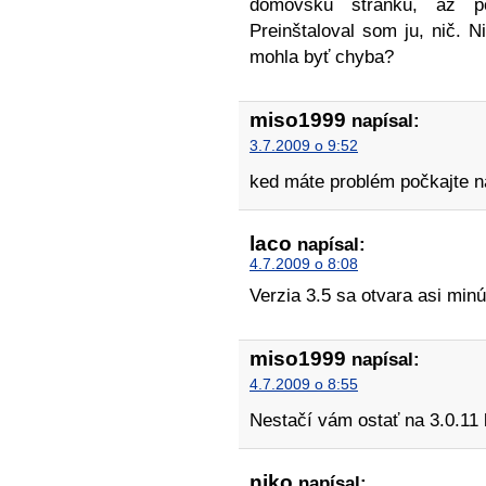
domovskú stránku, až po
Preinštaloval som ju, nič.
mohla byť chyba?
miso1999
napísal:
3.7.2009 o 9:52
ked máte problém počkajte n
laco
napísal:
4.7.2009 o 8:08
Verzia 3.5 sa otvara asi minú
miso1999
napísal:
4.7.2009 o 8:55
Nestačí vám ostať na 3.0.11
niko
napísal: