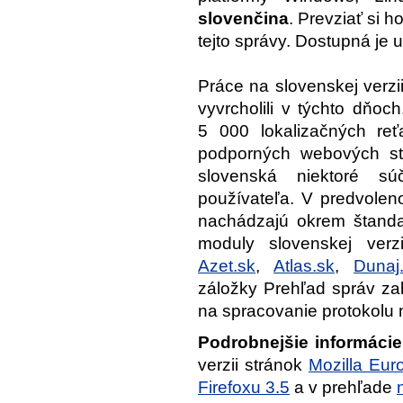
slovenčina
. Prevziať si h
tejto správy. Dostupná je u
Práce na slovenskej verzii
vyvrcholili v týchto dňo
5 000 lokalizačných reť
podporných webových str
slovenská niektoré sú
používateľa. V predvole
nachádzajú okrem štanda
moduly slovenskej ver
Azet.sk
,
Atlas.sk
,
Dunaj
záložky Prehľad správ z
na spracovanie protokolu m
Podrobnejšie informácie
verzii stránok
Mozilla Eur
Firefoxu 3.5
a v prehľade