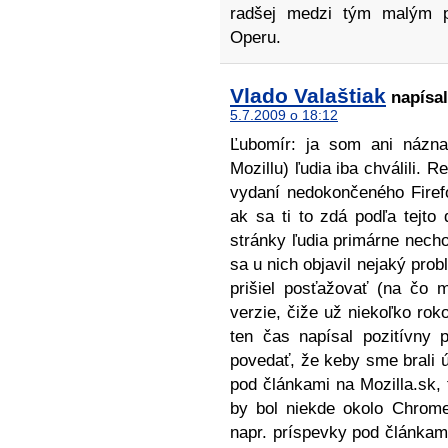
radšej medzi tým malým p
Operu.
Vlado Valaštiak
napísal
5.7.2009 o 18:12
Ľubomír: ja som ani názn
Mozillu) ľudia iba chválili.
vydaní nedokončeného Firef
ak sa ti to zdá podľa tejto 
stránky ľudia primárne nechod
sa u nich objavil nejaký prob
prišiel posťažovať (na čo 
verzie, čiže už niekoľko rok
ten čas napísal pozitívny 
povedať, že keby sme brali ú
pod článkami na Mozilla.sk, 
by bol niekde okolo Chrome
napr. príspevky pod článkami