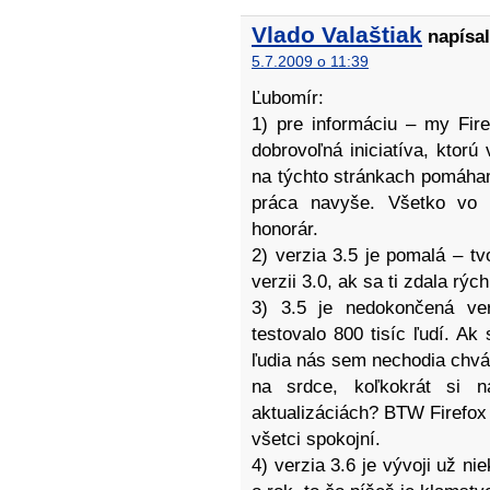
Vlado Valaštiak
napísal
5.7.2009 o 11:39
Ľubomír:
1) pre informáciu – my Fire
dobrovoľná iniciatíva, kto
na týchto stránkach pomáham
práca navyše. Všetko vo
honorár.
2) verzia 3.5 je pomalá – tv
verzii 3.0, ak sa ti zdala rý
3) 3.5 je nedokončená ve
testovalo 800 tisíc ľudí. Ak 
ľudia nás sem nechodia chvál
na srdce, koľkokrát si n
aktualizáciách? BTW Firefox
všetci spokojní.
4) verzia 3.6 je vývoji už ni