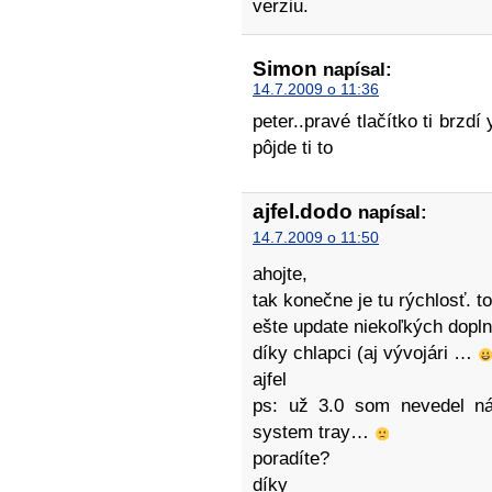
verziu.
Simon
napísal:
14.7.2009 o 11:36
peter..pravé tlačítko ti brzdí 
pôjde ti to
ajfel.dodo
napísal:
14.7.2009 o 11:50
ahojte,
tak konečne je tu rýchlosť. to
ešte update niekoľkých dopl
díky chlapci (aj vývojári …
ajfel
ps: už 3.0 som nevedel ná
system tray…
poradíte?
díky