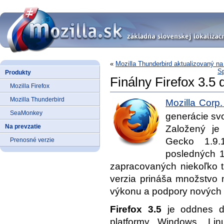
«
Mozilla Thunderbird aktualizovaný na
Sp
Produkty
Finálny Firefox 3.5 
Mozilla Firefox
Mozilla Thunderbird
Mozilla Corp.
SeaMonkey
generácie sv
Na prevzatie
Založený je 
Gecko 1.9.
Prenosné verzie
posledných 1
zapracovaných niekoľko t
verzia prináša množstvo n
výkonu a podpory nových 
Firefox 3.5
je oddnes d
platformy Windows, Li