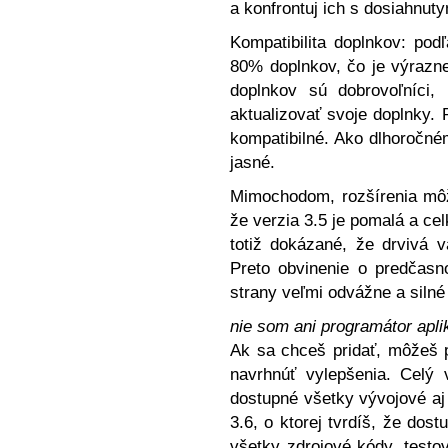
a konfrontuj ich s dosiahnut
Kompatibilita doplnkov: pod
80% doplnkov, čo je výrazne 
doplnkov sú dobrovoľníci, 
aktualizovať svoje doplnky. 
kompatibilné. Ako dlhoročném
jasné.
Mimochodom, rozšírenia môž
že verzia 3.5 je pomalá a celk
totiž dokázané, že drvivá 
Preto obvinenie o predčasn
strany veľmi odvážne a silné 
nie som ani programátor apli
Ak sa chceš pridať, môžeš 
navrhnúť vylepšenia. Celý 
dostupné všetky vývojové aj 
3.6, o ktorej tvrdíš, že dost
všetky zdrojové kódy, testov