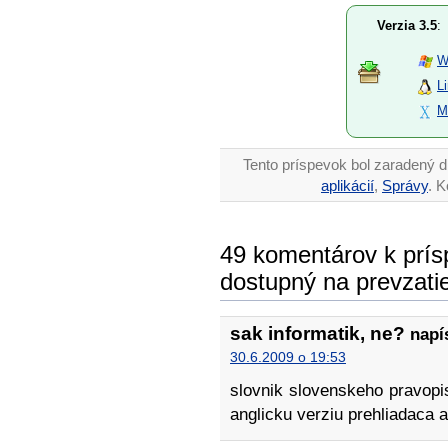
Verzia 3.5
:
W
L
M
Tento príspevok bol zaradený d
aplikácií
,
Správy
. 
49 komentárov k prísp
dostupný na prevzati
sak informatik, ne?
napís
30.6.2009 o 19:53
slovnik slovenskeho pravopi
anglicku verziu prehliadaca 