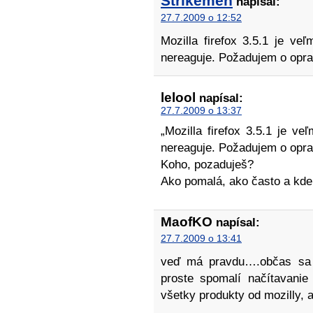
Strikemen
napísal:
27.7.2009 o 12:52
Mozilla firefox 3.5.1 je v
nereaguje. Požadujem o opr
lelool
napísal:
27.7.2009 o 13:37
„Mozilla firefox 3.5.1 je v
nereaguje. Požadujem o opra
Koho, pozaduješ?
Ako pomalá, ako často a kde
MaofKO
napísal:
27.7.2009 o 13:41
veď má pravdu….občas sa 
proste spomalí načítavanie
všetky produkty od mozilly, a