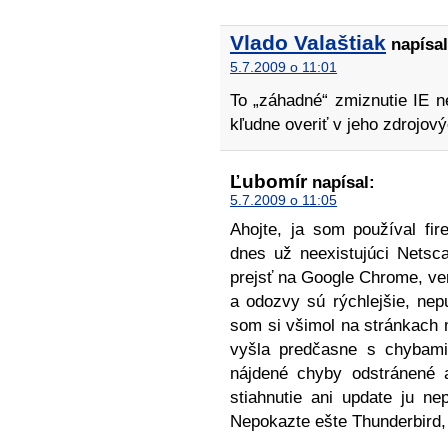
Vlado Valaštiak
napísal
5.7.2009 o 11:01
To „záhadné“ zmiznutie IE 
kľudne overiť v jeho zdrojov
Ľubomír
napísal:
5.7.2009 o 11:05
Ahojte, ja som používal fi
dnes už neexistujúci Netscap
prejsť na Google Chrome, ver
a odozvy sú rýchlejšie, nep
som si všimol na stránkach m
vyšla predčasne s chybami
nájdené chyby odstránené a
stiahnutie ani update ju ne
Nepokazte ešte Thunderbird,