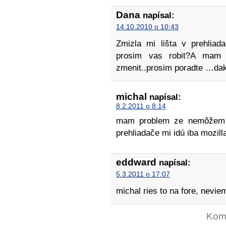
Dana
napísal:
14.10.2010 o 10:43
Zmizla mi lišta v prehliad
prosim vas robit?A mam
zmenit..prosim poradte …da
michal
napísal:
8.2.2011 o 8:14
mam problem ze nemôžem s
prehliadače mi idú iba mozill
eddward
napísal:
5.3.2011 o 17:07
michal ries to na fore, nevie
Kome