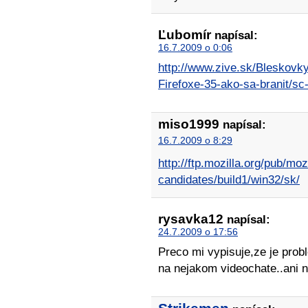
Ľubomír
napísal:
16.7.2009 o 0:06
http://www.zive.sk/Bleskovky
Firefoxe-35-ako-sa-branit/sc
miso1999
napísal:
16.7.2009 o 8:29
http://ftp.mozilla.org/pub/mozi
candidates/build1/win32/sk/
rysavka12
napísal:
24.7.2009 o 17:56
Preco mi vypisuje,ze je prob
na nejakom videochate..ani 