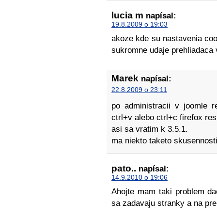
lucia m
napísal:
19.8.2009 o 19:03
akoze kde su nastavenia co
sukromne udaje prehliadaca 
Marek
napísal:
22.8.2009 o 23:11
po administracii v joomle r
ctrl+v alebo ctrl+c firefox res
asi sa vratim k 3.5.1.
ma niekto taketo skusennost
pato..
napísal:
14.9.2010 o 19:06
Ahojte mam taki problem dac
sa zadavaju stranky a na pre