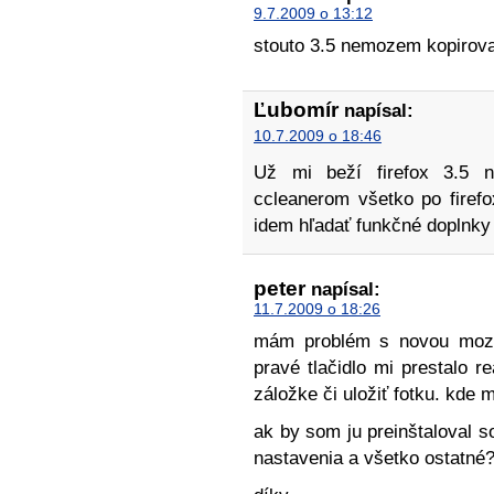
9.7.2009 o 13:12
stouto 3.5 nemozem kopirovat
Ľubomír
napísal:
10.7.2009 o 18:46
Už mi beží firefox 3.5 no
ccleanerom všetko po firefo
idem hľadať funkčné doplnky 
peter
napísal:
11.7.2009 o 18:26
mám problém s novou mozil
pravé tlačidlo mi prestalo r
záložke či uložiť fotku. kde
ak by som ju preinštaloval s
nastavenia a všetko ostatné