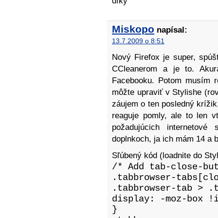
díky
Miskopo
napísal:
13.7.2009 o 8:51
Nový Firefox je super, spúšť
CCleanerom a je to. Akur
Facebooku. Potom musím rel
môžte upraviť v Stylishe (ro
záujem o ten posledný kríži
reaguje pomly, ale to len 
požadujúcich internetové 
doplnkoch, ja ich mám 14 a b
Sľúbený kód (loadnite do Styl
/* Add tab-close-bu
.tabbrowser-tabs[cl
.tabbrowser-tab > .
display: -moz-box !
}