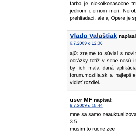
farba je niekolkonasobne t
jednom ciernom mori. Nerob
prehliadaci, ale aj Opere je
Vlado Valaštiak
napísal
6.7.2009 o 12:36
aj0: zrejme to súvisí s novi
obrázky totiž v sebe nesú i
by ich mala daná aplikácia
forum.mozilla.sk a najlepšie
vidieť rozdiel.
user MF
napísal:
6.7.2009 o 15:44
mne sa samo neauktualizovalo
3.5
musim to rucne zee