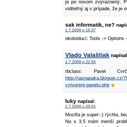
je po novom zvýraznený. Pa
viditeľný aj v prípade, že je 
sak informatik, ne?
napís
1.7.2009 o 15:07
okoloiduci: Tools -> Options
Vlado Valaštiak
napísal
1.7.2009 o 22:55
rbclass: Pavel Cv
http://jasnapaka.bloguje.cz/7
vytvoreni-panelu.php
luky
napísal:
2.7.2009 o 20:01
Mozilla je super:-) rýchla, b
No s 3.5 mám menší problé