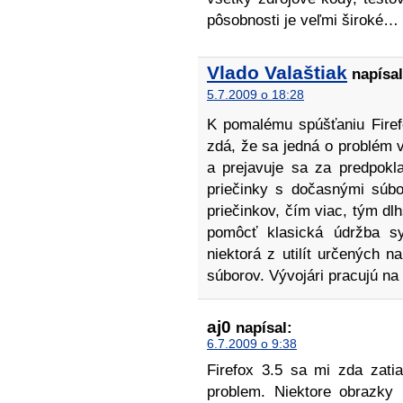
pôsobnosti je veľmi široké…
Vlado Valaštiak
napísal
5.7.2009 o 18:28
K pomalému spúšťaniu Firefo
zdá, že sa jedná o problé
a prejavuje sa za predpokl
priečinky s dočasnými súbo
priečinkov, čím viac, tým dl
pomôcť klasická údržba s
niektorá z utilít určených 
súborov. Vývojári pracujú na 
aj0
napísal:
6.7.2009 o 9:38
Firefox 3.5 sa mi zda zati
problem. Niektore obrazky