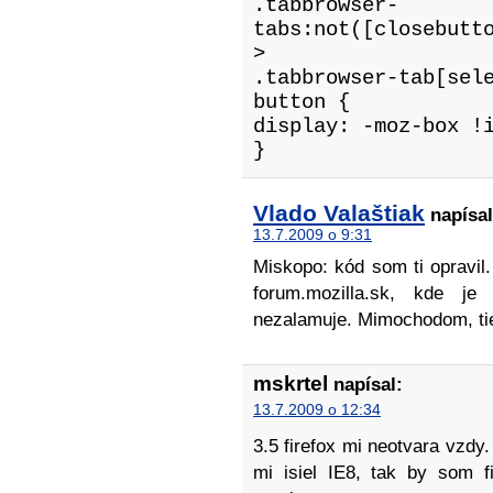
.tabbrowser-
tabs:not([closebutt
>
.tabbrowser-tab[s
button {
display: -moz-box !
}
Vlado Valaštiak
napísal
13.7.2009 o 9:31
Miskopo: kód som ti opravil
forum.mozilla.sk, kde je
nezalamuje. Mimochodom, tie
mskrtel
napísal:
13.7.2009 o 12:34
3.5 firefox mi neotvara vzdy.
mi isiel IE8, tak by som f